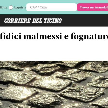
ffitta
Acquista
Trova un immobi
fidici malmessi e fognatu