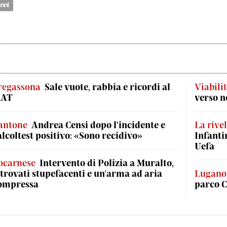
nni
regassona
Sale vuote, rabbia e ricordi al
Viabili
AT
verso n
antone
Andrea Censi dopo l’incidente e
La rive
'alcoltest positivo: «Sono recidivo»
Infanti
Uefa
ocarnese
Intervento di Polizia a Muralto,
itrovati stupefacenti e un'arma ad aria
Lugano
ompressa
parco C