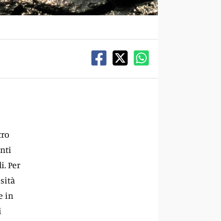
tro
nti
i. Per
sità
e in
i