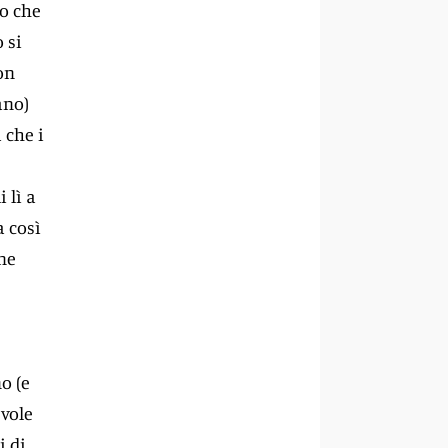
ro che
 si
on
ano)
 che i
 lì a
a così
ne
o (e
evole
i di