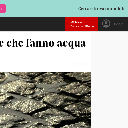
Cerca e trova immobili
le
Abbonati
Login
Scopri le Offerte
re che fanno acqua
YPPUNO