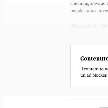
che inauguravano la
popolo» sono super
Clicca qui
per l'ediz
Storico del CdT
.
Contenuto
Il contenuto n
un ad blocker, 