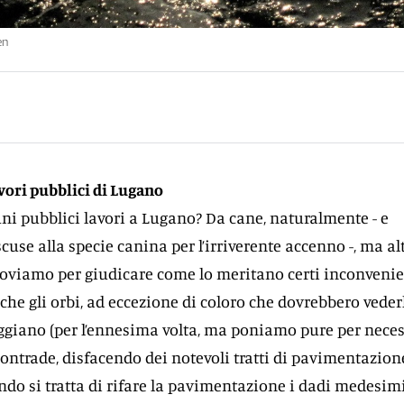
en
lavori pubblici di Lugano
ni pubblici lavori a Lugano? Da cane, naturalmente - e
cuse alla specie canina per l’irriverente accenno -, ma al
roviamo per giudicare come lo meritano certi inconvenie
che gli orbi, ad eccezione di coloro che dovrebbero vederl
ggiano (per l’ennesima volta, ma poniamo pure per neces
contrade, disfacendo dei notevoli tratti di pavimentazion
ndo si tratta di rifare la pavimentazione i dadi medesim