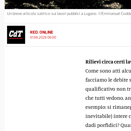
Un breve articolo satirico sui lavori pubblici a Lugano. ©Emmanuel Codd
RED. ONLINE
01.06.2026 06:00
Rilievi circa certi 
Come sono atti alcu
facciamo le debite s
qualificativo non t
che tutti vedono, an
esempio: si rimane
inevitabile) intere 
dadi porfidici? Qua