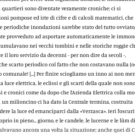
ri quartieri sono diventate veramente croniche; ci si
ioni pompose ed irte di cifre e di calcoli matematici, che
le periodiche inondazioni sarebbe stato del tutto ovviato
nte provveduto ad asportare automaticamente le immon
umulavano nei vecchi tombini e nelle storiche roggie c
 il loro servizio da decenni - per non dire da secoli -,
e scarto periodico col fatto che non costavano nulla (o
io comunale! [...] Per finire sciogliamo un inno ai non me
a luce elettrica, le eclissi e gli scarti della quale non so
i e cronici come da dopo che l’Azienda Elettrica colla m
i un milioncino ci ha dato la Centrale termina, costruita
ere la luce ed emanciparci dalla «Verzasca». Ieri l’oscuri
rio in pieno... giorno, e le candele, le lucerne e le lüm d
lvavano ancora una volta la situazione; anche quei di 