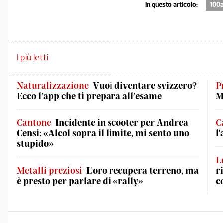
In questo articolo:
100a
I più letti
Naturalizzazione
Vuoi diventare svizzero?
P
Ecco l’app che ti prepara all’esame
M
Cantone
Incidente in scooter per Andrea
C
Censi: «Alcol sopra il limite, mi sento uno
l
stupido»
L
Metalli preziosi
L'oro recupera terreno, ma
r
è presto per parlare di «rally»
c