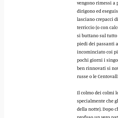
vengono rimessi a po
dirigono ed eseguis
lasciano crepacci d
terriccio (o con ca
si buttano sul tutto
piedi dei passanti a
incominciato coi pie
pochi giorni i singol
ben rinnovati si no
russe o le Centovalli
Il colmo dei colmi l
specialmente che gl
della notte). Dopo 
profuso un vero pat