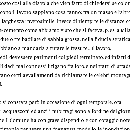
sto così alla diavola che vien fatto di chiedersi se colo
cono il lavoro sappiano cosa fanno: fra un masso e l’altro
i larghezza inverosimile; invece di riempire le distanze c
lce-cemento come abbiamo visto che si faceva, p. es. a Mil
 due o tre badilate di sabbia grossa, nella fiducia serafica
bbiano a mandarla a turare le fessure... Il lavoro,
di, dev’essere parimenti coi piedi terminato, ed infatti di
i dadi mal connessi litigano fra loro, e nei tratti di strad
tano certi avvallamenti da richiamare le celebri montag
.
o si constata però in occasione di ogni temporale, ora
i acquazzoni ed anzi i nubifragi sono all’ordine del giorn
che il Comune ha con grave dispendio, e con coraggio not
rimonio per avere una fognatura modello, le inondazion