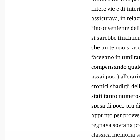
intere vie e di inte
assicurava, in relaz
l’inconveniente del
si sarebbe finalme
che un tempo si acc
facevano in umiltate
compensando qualch
assai poco) all’erar
cronici sbadigli dell
stati tanto numeros
spesa di poco più d
appunto per provved
regnava sovrana prop
classica memoria sa