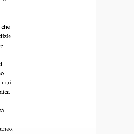
, che
dizie
he
d
no
no mai
odica
tà
i
Cuneo,