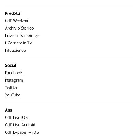
Prodotti
CdT Weekend
Archivio Storico
Edizioni San Giorgio
Il Corriere in TV
Infoaziende
Social
Facebook
Instagram
Twitter
YouTube
App
CdT Live iOS
CdT Live Android
CdT E-paper – iOS