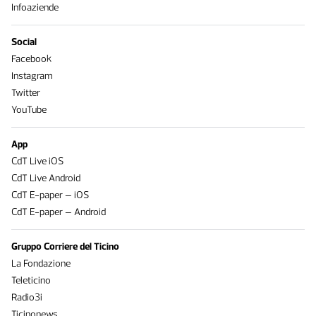
Infoaziende
Social
Facebook
Instagram
Twitter
YouTube
App
CdT Live iOS
CdT Live Android
CdT E-paper – iOS
CdT E-paper – Android
Gruppo Corriere del Ticino
La Fondazione
Teleticino
Radio3i
Ticinonews