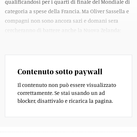
qualificandosi per i quarti di finale del Mondiale di
categoria a spese della Francia. Ma Oliver Sassella e
compagni non sono ancora sazi e domani sera
cercheranno di battere anche la Nuova Zelanda:
«Vogliamo la semifinale», ci dice il ticinese.
Contenuto sotto paywall
Il contenuto non può essere visualizzato
correttamente. Se stai usando un ad
blocker, disattivalo e ricarica la pagina.