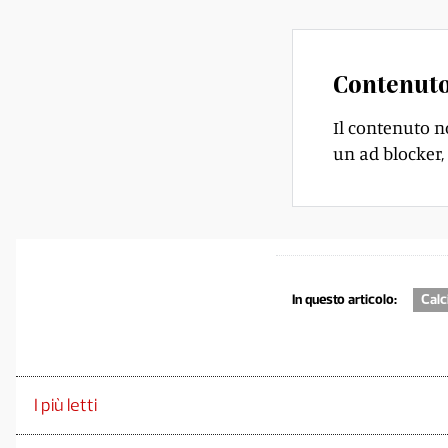
Contenuto
Il contenuto n
un ad blocker, 
In questo articolo:
Calc
I più letti