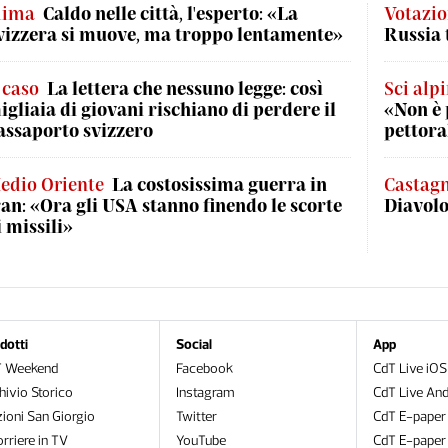
lima
Caldo nelle città, l'esperto: «La
Votazio
vizzera si muove, ma troppo lentamente»
Russia 
l caso
La lettera che nessuno legge: così
Sci alp
igliaia di giovani rischiano di perdere il
«Non è 
assaporto svizzero
pettora
edio Oriente
La costosissima guerra in
Castag
ran: «Ora gli USA stanno finendo le scorte
Diavol
i missili»
dotti
Social
App
T Weekend
Facebook
CdT Live iOS
hivio Storico
Instagram
CdT Live And
zioni San Giorgio
Twitter
CdT E-paper
orriere in TV
YouTube
CdT E-paper