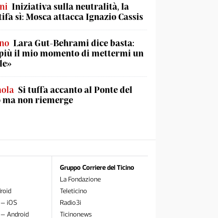
ni
Iniziativa sulla neutralità, la
tifa sì: Mosca attacca Ignazio Cassis
ino
Lara Gut-Behrami dice basta:
più il mio momento di mettermi un
le»
nola
Si tuffa accanto al Ponte del
o ma non riemerge
Gruppo Corriere del Ticino
La Fondazione
roid
Teleticino
 – iOS
Radio3i
 – Android
Ticinonews