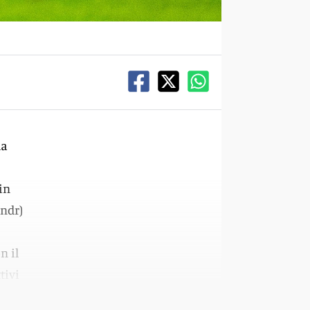
la
in
 ndr)
n il
tivi