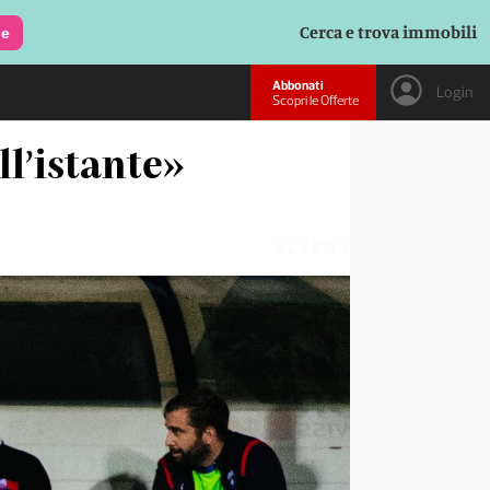
Cerca e trova immobili
le
Abbonati
Login
Scopri le Offerte
ll’istante»
ZLYPN3