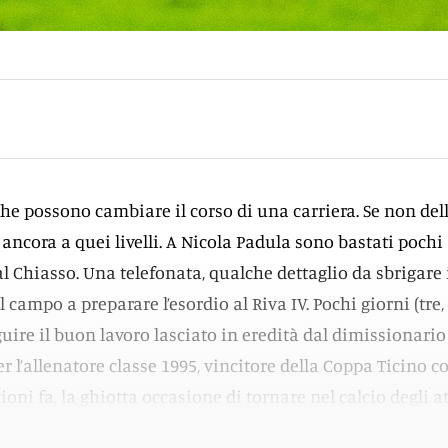
che possono cambiare il corso di una carriera. Se non del
ancora a quei livelli. A Nicola Padula sono bastati pochi
al Chiasso. Una telefonata, qualche dettaglio da sbrigare 
l campo a preparare l’esordio al Riva IV. Pochi giorni (tre,
uire il buon lavoro lasciato in eredità dal dimissionario
l’allenatore classe 1995, vincitore della Coppa Ticino co
oni fa, la ghiotta occasione di tornare nel calcio degli at
 Team Ticino.