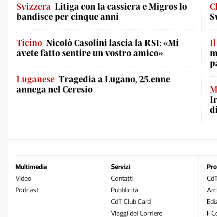
Svizzera
Litiga con la cassiera e Migros lo
C
bandisce per cinque anni
S
Ticino
Nicolò Casolini lascia la RSI: «Mi
I
avete fatto sentire un vostro amico»
m
p
Luganese
Tragedia a Lugano, 25.enne
annega nel Ceresio
M
I
d
Multimedia
Servizi
Pro
Video
Contatti
Cd
Podcast
Pubblicità
Arc
CdT Club Card
Edi
Viaggi del Corriere
Il C