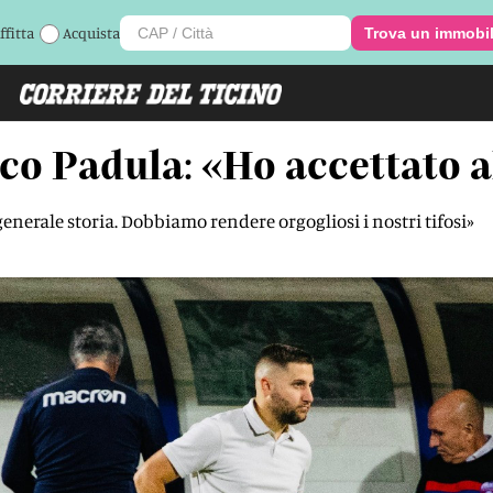
ffitta
Acquista
Trova un immobi
co Padula: «Ho accettato a
 generale storia. Dobbiamo rendere orgogliosi i nostri tifosi»