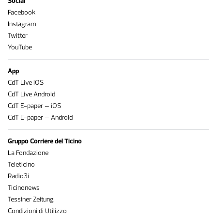
Social
Facebook
Instagram
Twitter
YouTube
App
CdT Live iOS
CdT Live Android
CdT E-paper – iOS
CdT E-paper – Android
Gruppo Corriere del Ticino
La Fondazione
Teleticino
Radio3i
Ticinonews
Tessiner Zeitung
Condizioni di Utilizzo