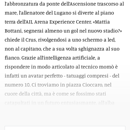
l’abbronzatura da ponte dell’Ascensione trascorso al
mare, l’allenatore del Lugano si diverte al piano
terra dell’AIL Arena Experience Center. «Mattia
Bottani, segnerai almeno un gol nel nuovo stadio?»
chiede il Crus, rivolgendosi a uno schermo a led,
non al capitano, che a sua volta sghignazza al suo
fianco. Grazie all’intelligenza artificiale, a
rispondere in modo articolato al tecnico momò è
infatti un avatar perfetto - tatuaggi compresi - del
numero 10. Ci troviamo in piazza Cioccaro, nel
cuore della città, ma è come se fossimo stati
catapultati in un futuro entusiasmante, all’alba
della stagione 2026-27, là dove c’era Cornaredo.