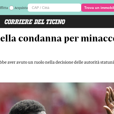
ffitta
Acquista
Trova un immobi
ella condanna per minacce
ebbe aver avuto un ruolo nella decisione delle autorità statun