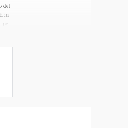
o del
i in
n per