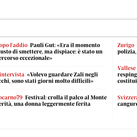
opo l'addio
Pauli Gut: «Era il momento
Zurigo
iusto di smettere, ma dispiace: è stato un
polizia
ercorso eccezionale»
Vallese
'intervista
«Volevo guardare Zali negli
respinge
cchi, sono stati giorni molto difficili»
costitui
ocarno79
Festival: crolla il palco al Monte
Svizzer
erità, una donna leggermente ferita
canguro