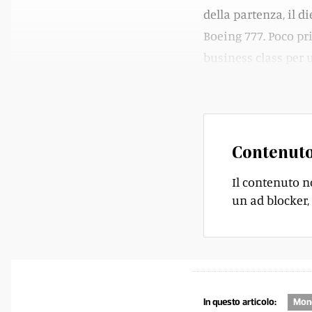
della partenza, il d
Boeing 777. Poco pr
business class per 
molto. Ci vediamo p
Contenuto
Il contenuto n
un ad blocker, 
In questo articolo:
Mond