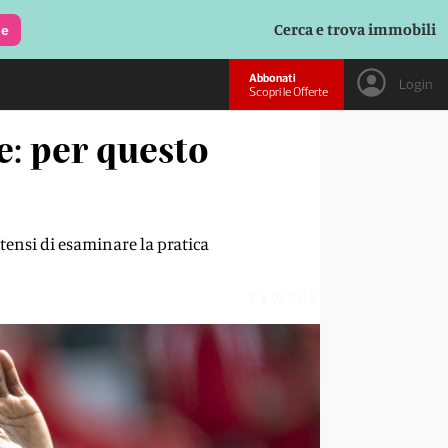
Cerca e trova immobili
le
Abbonati
Login
Scopri le Offerte
: per questo
itensi di esaminare la pratica
71WPRL