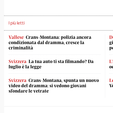
I più letti
Vallese
Crans-Montana: polizia ancora
D
condizionata dal dramma, cresce la
g
criminalità
p
Svizzera
La tua auto ti sta filmando? Da
L
luglio è la legge
o
Svizzera
Crans-Montana, spunta un nuovo
L
video del dramma: si vedono giovani
V
sfondare le vetrate