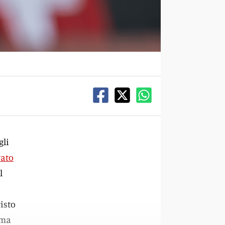
gli
vato
l
visto
ima