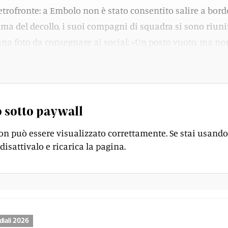
ietrofronte: a Embolo non è stato consentito salire a bord
ima del decollo, i suoi compagni di squadra si sono riunit
una foto da consegnare ai social: «Un posto vuoto, ma no
resto Breel Embolo».
 sotto paywall
on può essere visualizzato correttamente. Se stai usando
disattivalo e ricarica la pagina.
iali 2026