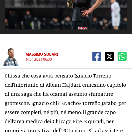
BBN0K6
MASSIMO SOLARI
14.04.2025 06:00
Chissà che cosa avrà pensato Ignacio Torreño
dell’infortunio di Albian Hajdari, ennesimo capitolo
di una saga che ha oramai assunto sfumature
grottesche. Ignacio chi?! «Nacho» Torreño Jarabo, per
essere completi, né più, né meno, il grande capo
dell’area medica dei Chicago Fire. E quindi, per
proprietà transitiva, dell’FC Lugano. Sì, ad assistere