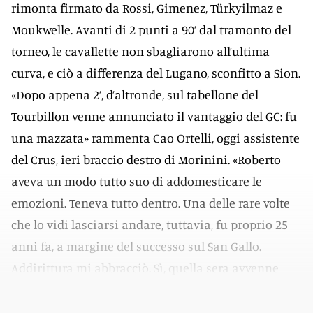
rimonta firmato da Rossi, Gimenez, Türkyilmaz e
Moukwelle. Avanti di 2 punti a 90’ dal tramonto del
torneo, le cavallette non sbagliarono all’ultima
curva, e ciò a differenza del Lugano, sconfitto a Sion.
«Dopo appena 2’, d’altronde, sul tabellone del
Tourbillon venne annunciato il vantaggio del GC: fu
una mazzata» rammenta Cao Ortelli, oggi assistente
del Crus, ieri braccio destro di Morinini. «Roberto
aveva un modo tutto suo di addomesticare le
emozioni. Teneva tutto dentro. Una delle rare volte
che lo vidi lasciarsi andare, tuttavia, fu proprio 25
anni fa, a margine del successo sul San Gallo.
Addirittura mi abbracciò. Sì, quella sera avvenne
qualcosa di davvero speciale».