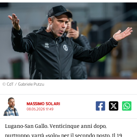
© CdT / Gabriele Putzu
MASSIMO SOLARI
08.05.2026 17:49
Lugano-San Gallo. Venticinque anni dopo,
purtroppo, varrà «solo» per il secondo posto. Il 19