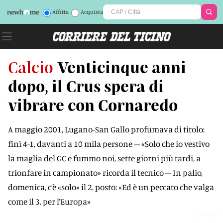
Affitta
Acquista
Calcio
Venticinque anni
dopo, il Crus spera di
vibrare con Cornaredo
A maggio 2001, Lugano-San Gallo profumava di titolo:
finì 4-1, davanti a 10 mila persone – «Solo che io vestivo
la maglia del GC e fummo noi, sette giorni più tardi, a
trionfare in campionato» ricorda il tecnico – In palio,
domenica, c’è «solo» il 2. posto: «Ed è un peccato che valga
come il 3. per l’Europa»
I944S5