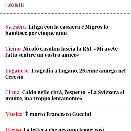
I più letti
Svizzera
Litiga con la cassiera e Migros lo
bandisce per cinque anni
Ticino
Nicolò Casolini lascia la RSI: «Mi avete
fatto sentire un vostro amico»
Luganese
Tragedia a Lugano, 25.enne annega nel
Ceresio
Clima
Caldo nelle città, l'esperto: «La Svizzera si
muove, ma troppo lentamente»
Musica
È morto Francesco Guccini
Il caso
La lettera che nessuno legge: così