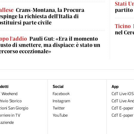
Stati Un
allese
Crans-Montana, la Procura
partito
espinge la richiesta dell'Italia di
ostituirsi parte civile
Ticino
nel Cer
opo l'addio
Pauli Gut: «Era il momento
iusto di smettere, ma dispiace: è stato un
ercorso eccezionale»
dotti
Social
App
T Weekend
Facebook
CdT Live iOS
hivio Storico
Instagram
CdT Live And
zioni San Giorgio
Twitter
CdT E-paper
orriere in TV
YouTube
CdT E-paper
oaziende