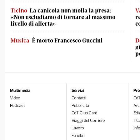
Ticino
La canicola non molla la presa:
V
«Non escludiamo di tornare al massimo
r
livello di allerta»
c
Musica
È morto Francesco Guccini
D
g
p
Multimedia
Servizi
Pro
Video
Contatti
Cd
Podcast
Pubblicità
Arc
CdT Club Card
Edi
Viaggi del Corriere
Il C
Lavoro
Inf
Funebri