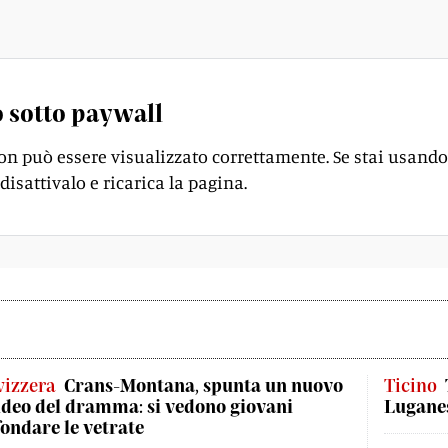
ora che cominciarono i suoi guai.
 sotto paywall
on può essere visualizzato correttamente. Se stai usando
disattivalo e ricarica la pagina.
vizzera
Crans-Montana, spunta un nuovo
Ticino
ideo del dramma: si vedono giovani
Luganes
fondare le vetrate