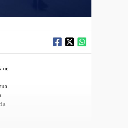
vane
 sua
n
ria