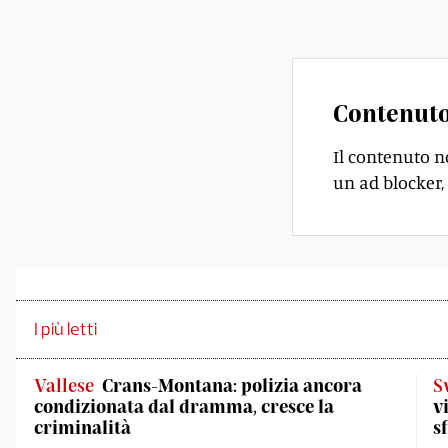
ignorare. Ma fu all
Contenuto
Il contenuto n
un ad blocker, 
I più letti
Vallese
Crans-Montana: polizia ancora
S
condizionata dal dramma, cresce la
v
criminalità
s