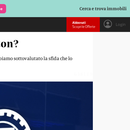
Cerca e trova immobili
le
Abbonati
Login
Scopri le Offerte
ton?
iamo sottovalutato la sfida che lo
638L19