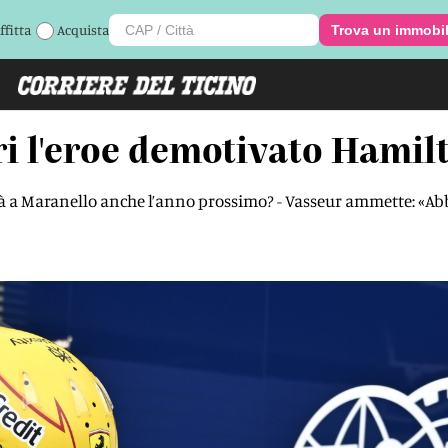
ffitta
Acquista
Trova un immobi
ri l'eroe demotivato Hamil
à a Maranello anche l’anno prossimo? - Vasseur ammette: «Abb