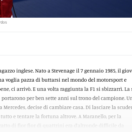
Erdos
agazzo inglese. Nato a Stevenage il 7 gennaio 1985, il gio
a voglia pazza di buttarsi nel mondo del motorsport e
ene, ci arrivò. E una volta raggiunta la F1 si sbizzarrì. La
lo portarono per ben sette anni sul trono del campione. U
lla Mercedes, decise di cambiare casa. Di lasciare la scude
tutto e tentare la fortuna altrove. A Maranello, per la
tto di fior fior di quattrini era d’altronde difficile da