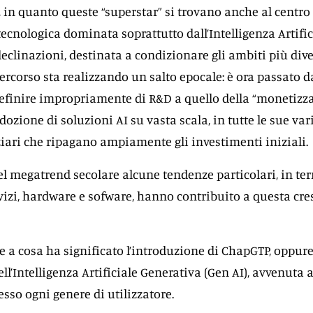
ù, in quanto queste “superstar” si trovano anche al centro
ecnologica dominata soprattutto dall’Intelligenza Artifici
declinazioni, destinata a condizionare gli ambiti più diver
ercorso sta realizzando un salto epocale: è ora passato d
inire impropriamente di R&D a quello della “monetizza
dozione di soluzioni AI su vasta scala, in tutte le sue var
ziari che ripagano ampiamente gli investimenti iniziali.
del megatrend secolare alcune tendenze particolari, in te
rvizi, hardware e sofware, hanno contribuito a questa cre
e a cosa ha significato l’introduzione di ChapGTP, oppure
ll’Intelligenza Artificiale Generativa (Gen AI), avvenuta a
esso ogni genere di utilizzatore.