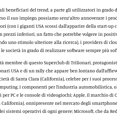
ali beneficiari del trend, a parte gli utilizzatori in grado d
erso il suo impiego, possiamo senz’altro annoverare i prod
ri (con i giganti USA scossi dall’apparire della start-up 
 prezzi inferiori, un fatto che potrebbe volgere in positi
do uno stimolo ulteriore alla ricerca), i providers di clo
le società in grado di realizzare software sempre più sofi
età membre di questo Superclub di Trilionari, protagonist
nari USA e di un rally che appare ben lontano dall’affievo
cietà di Santa Clara (California), celebre per i suoi process
mputing, i componenti per l’industria automobilistica, ol
 per PC e le console di videogiochi; Apple, il marchio di
n California), onnipresente nel mercato degli smartphone
ei sistemi operativi di ogni genere; Microsoft, che da R