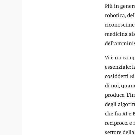
Più in gener
robotica, del
riconoscimen
medicina sia
dell’amminist
Vi è un campo
essenziale: l
cosiddetti B
di noi, quand
produce. L’
degli algori
che fra AI e
reciproco, e
settore della