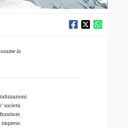
assume la
talizzazioni
5” società
frontiere
e imprese,