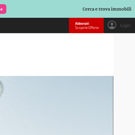
Cerca e trova immobili
le
Abbonati
Login
Scopri le Offerte
8DAC8L