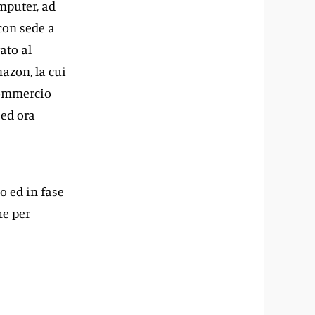
mputer, ad
 con sede a
ato al
mazon, la cui
 commercio
 ed ora
o ed in fase
he per