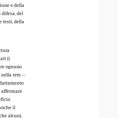
ione e della
 difesa, del
testi, della
ttura
ti (i
dire ognuno
 nella rete –
adattamento
i affermare
eficio
anche il
 che alcuni.