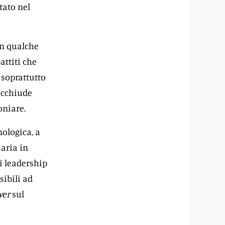
tato nel
in qualche
ttiti che
 soprattutto
racchiude
oniare.
nologica, a
iaria in
i leadership
sibili ad
wer
sul