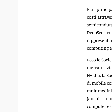
Fra i princip
costi attrav
semicondutto
DeepSeek con
rappresentan
computing e 
Ecco le Soci
mercato azio
Nvidia, la So
di mobile co
multimediali
(anch’essa i
computer e d