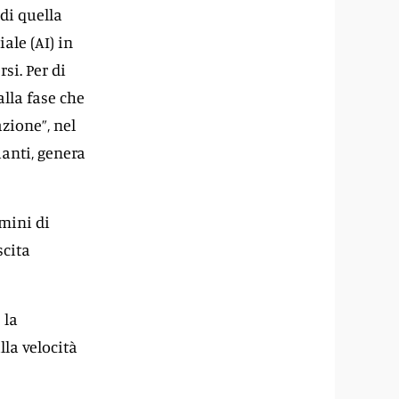
 di quella
ale (AI) in
si. Per di
alla fase che
zione”, nel
ianti, genera
rmini di
scita
 la
lla velocità