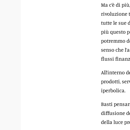
Ma c’è di pi
rivoluzione t
tutte le sue 
più questo p
potremmo def
senso che l’a
flussi finan
All’interno 
prodotti, se
iperbolica.
Basti pensar
diffusione de
della luce pr