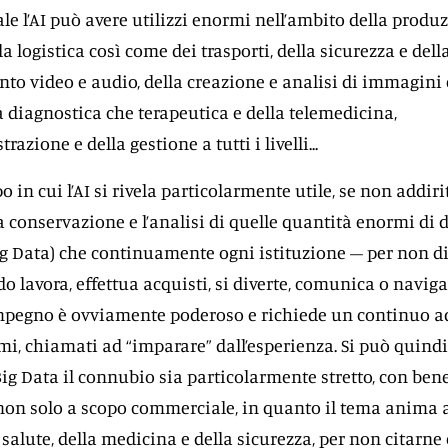
ale l’AI può avere utilizzi enormi nell’ambito della produz
la logistica così come dei trasporti, della sicurezza e della
to video e audio, della creazione e analisi di immagini e 
 diagnostica che terapeutica e della telemedicina,
razione e della gestione a tutti i livelli...
 in cui l’AI si rivela particolarmente utile, se non addiri
a conservazione e l’analisi di quelle quantità enormi di da
ig Data) che continuamente ogni istituzione – per non 
o lavora, effettua acquisti, si diverte, comunica o naviga
impegno è ovviamente poderoso e richiede un continuo 
tmi, chiamati ad “imparare” dall’esperienza. Si può quind
 Big Data il connubio sia particolarmente stretto, con ben
 non solo a scopo commerciale, in quanto il tema anima 
 salute, della medicina e della sicurezza, per non citarne