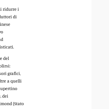
i ridurre i
uttori di
cinese
vo
ud
sticati.
e del
lirsi:
ori grafici,
tre a quelli
 Cupertino
, dei
edmond (Stato