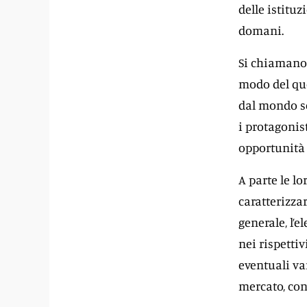
delle istituz
domani.
Si chiamano 
modo del quo
dal mondo sc
i protagonis
opportunità 
A parte le lo
caratterizzar
generale, l’
nei rispettiv
eventuali va
mercato, con