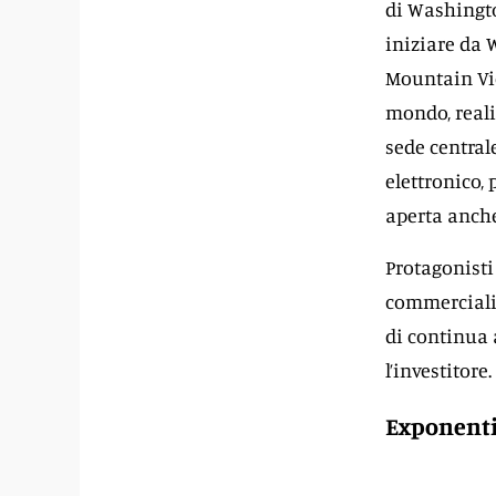
di Washingto
iniziare da 
Mountain View
mondo, realiz
sede central
elettronico,
aperta anche
Protagonisti
commerciali,
di continua 
l’investitore.
Exponentia