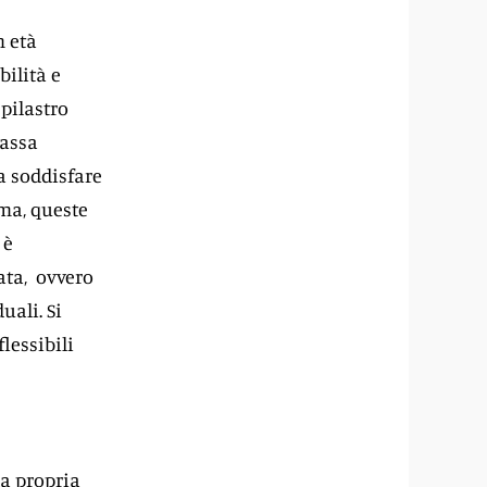
n età
ilità e
 pilastro
cassa
a soddisfare
rma, queste
 è
ata, ovvero
uali. Si
lessibili
la propria