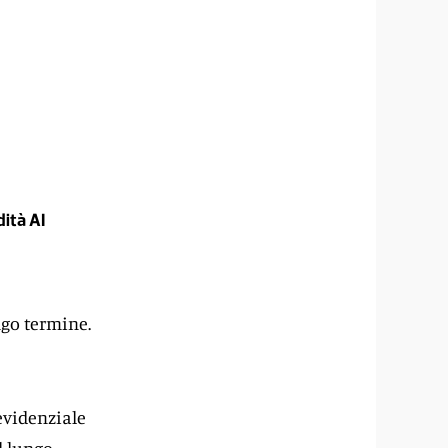
dità AI
ngo termine.
evidenziale