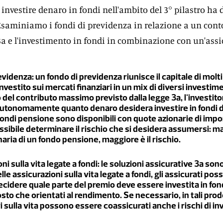
 investire denaro in fondi nell'ambito del 3° pilastro ha 
 Esaminiamo i fondi di previdenza in relazione a un cont
a e l'investimento in fondi in combinazione con un'ass
evidenza: un fondo di previdenza riunisce il capitale di molti 
nvestito sui mercati finanziari in un mix di diversi investime
 del contributo massimo previsto dalla legge 3a, l'investit
autonomamente quanto denaro desidera investire in fondi d
fondi pensione sono disponibili con quote azionarie di impor
sibile determinare il rischio che si desidera assumersi: ma
aria di un fondo pensione, maggiore è il rischio.
ni sulla vita legate a fondi: le soluzioni assicurative 3a sono
lle assicurazioni sulla vita legate a fondi, gli assicurati po
cidere quale parte del premio deve essere investita in fon
osto che orientati al rendimento. Se necessario, in tali prod
i sulla vita possono essere coassicurati anche i rischi di inv