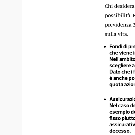
Chi desidera
possibilità.
previdenza 3
sulla vita.
Fondi di pr
che viene i
Nell'ambito
scegliere 
Dato che i 
è anche pos
quota azion
Assicurazio
Nel caso de
esempio de
fisso piutt
assicurativ
decesso.