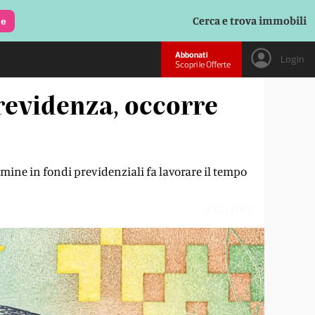
Cerca e trova immobili
le
Abbonati
Login
Scopri le Offerte
revidenza, occorre
ermine in fondi previdenziali fa lavorare il tempo
IXODYI