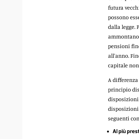
futura vecchi
possono esse
dalla legge. 
ammontano a 
pensioni fin
all'anno. Fi
capitale non
A differenza 
principio di
disposizioni 
disposizioni 
seguenti con
Al più pres