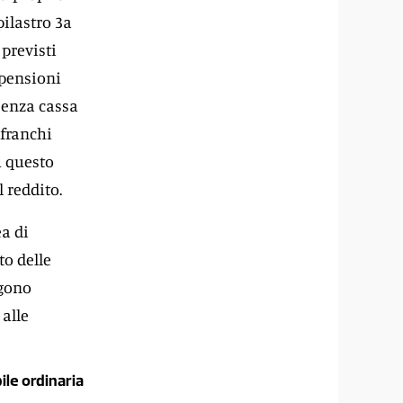
pilastro 3a
previsti
 pensioni
senza cassa
 franchi
u questo
 reddito.
ea di
to delle
lgono
 alle
ile ordinaria