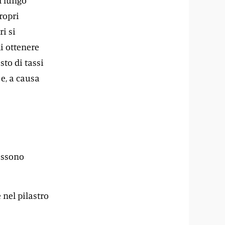
l lungo
ropri
ri si
i ottenere
sto di tassi
 e, a causa
possono
 nel pilastro