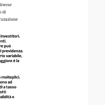
diverse
o di
icurazione
investitori,
nti.
ore può
i previdenza.
to variabile,
ggiore è la
 molteplici.
ssono ad
di a tasso
otti
alidità o