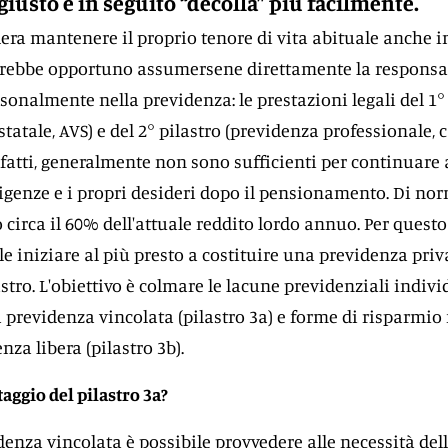
iusto e in seguito “decolla” più facilmente.
dera mantenere il proprio tenore di vita abituale anche i
arebbe opportuno assumersene direttamente la responsab
rsonalmente nella previdenza: le prestazioni legali del 1°
tatale, AVS) e del 2° pilastro (previdenza professionale, 
nfatti, generalmente non sono sufficienti per continuare 
sigenze e i propri desideri dopo il pensionamento. Di no
 circa il 60% dell'attuale reddito lordo annuo. Per questo
 iniziare al più presto a costituire una previdenza priv
stro. L'obiettivo è colmare le lacune previdenziali individ
a previdenza vincolata (pilastro 3a) e forme di risparmio f
nza libera (pilastro 3b).
taggio del pilastro 3a?
denza vincolata è possibile provvedere alle necessità del