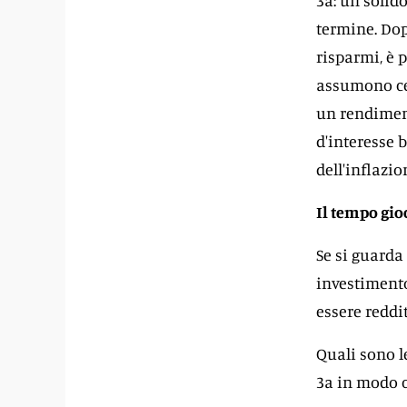
3a: un solid
termine. Dop
risparmi, è p
assumono cer
un rendiment
d'interesse b
dell'inflazio
Il tempo gio
Se si guarda 
investimento
essere reddit
Quali sono le
3a in modo c