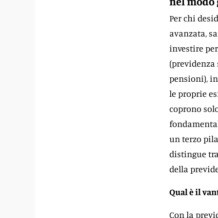
nel modo g
Per chi desi
avanzata, s
investire pe
(previdenza s
pensioni), i
le proprie e
coprono solo
fondamentale
un terzo pila
distingue tr
della previde
Qual è il van
Con la previ