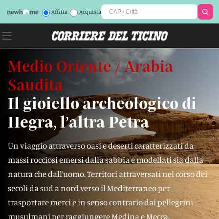
Affitta
Acquista
Medio Oriente / Arabia
Saudita
Il gioiello archeologico di
Hegra, l’altra Petra
Un viaggio attraverso oasi e deserti caratterizzati da
massi rocciosi emersi dalla sabbia e modellati sia dalla
natura che dall’uomo. Territori attraversati nel corso dei
secoli da sud a nord verso il Mediterraneo per
trasportare merci e in senso contrario dai pellegrini
musulmani per raggiungere Medina e Mecca.