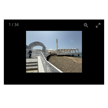
1
/
34