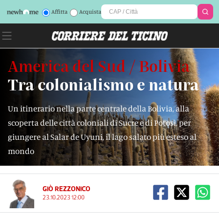
Affitta
Acquista
America del Sud / Bolivia
Tra colonialismo e natura
Un itinerario nella parte centrale della Bolivia, alla
scoperta delle città coloniali di Sucre e di Potosì, per
giungere al Salar de Uyuni, il lago salato più esteso al
mondo
GIÒ REZZONICO
23.10.2023 12:00