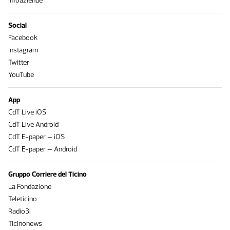
Infoaziende
Social
Facebook
Instagram
Twitter
YouTube
App
CdT Live iOS
CdT Live Android
CdT E-paper – iOS
CdT E-paper – Android
Gruppo Corriere del Ticino
La Fondazione
Teleticino
Radio3i
Ticinonews