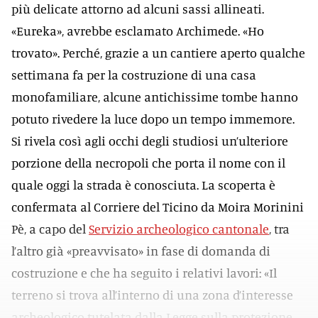
più delicate attorno ad alcuni sassi allineati.
«Eureka», avrebbe esclamato Archimede. «Ho
trovato». Perché, grazie a un cantiere aperto qualche
settimana fa per la costruzione di una casa
monofamiliare, alcune antichissime tombe hanno
potuto rivedere la luce dopo un tempo immemore.
Si rivela così agli occhi degli studiosi un’ulteriore
porzione della necropoli che porta il nome con il
quale oggi la strada è conosciuta. La scoperta è
confermata al Corriere del Ticino da Moira Morinini
Pè, a capo del
Servizio archeologico cantonale
, tra
l’altro già «preavvisato» in fase di domanda di
costruzione e che ha seguito i relativi lavori: «Il
terreno si trova all’interno di una zona d’interesse
archeologico tutelata dalla Legge sulla protezione