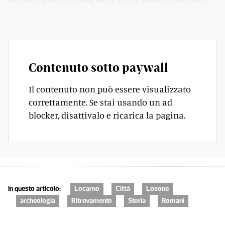
dei beni culturali», spiega la nostra interlocutrice.
Contenuto sotto paywall
Il contenuto non può essere visualizzato
correttamente. Se stai usando un ad
blocker, disattivalo e ricarica la pagina.
In questo articolo:
Locarno
Città
Losone
archeologia
Ritrovamento
Storia
Romani