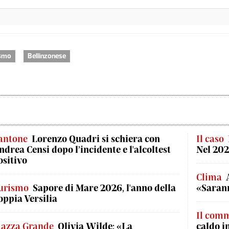
ismo
Bellinzonese
antone
Lorenzo Quadri si schiera con
Il caso
ndrea Censi dopo l’incidente e l'alcoltest
Nel 202
ositivo
Clima
urismo
Sapore di Mare 2026, l'anno della
«Sarann
oppia Versilia
Il com
iazza Grande
Olivia Wilde: «La
caldo i