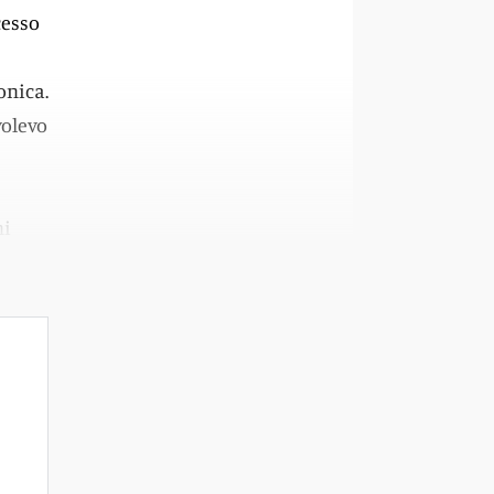
cesso
onica.
volevo
ni