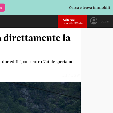
Cerca e trova immobili
le
Abbonati
Login
Scopri le Offerte
da direttamente la
te due edifici, «ma entro Natale speriamo
L17OSW