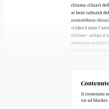
chiama «Chiavi dell
ai beni culturali del
resterebbero chiusi
«L’idea è nata 7 an
visitare - spiega il
sembrava semplice,
sarebbe stato propri
anni per essere ott
Contenuto
Il contenuto n
un ad blocker, 