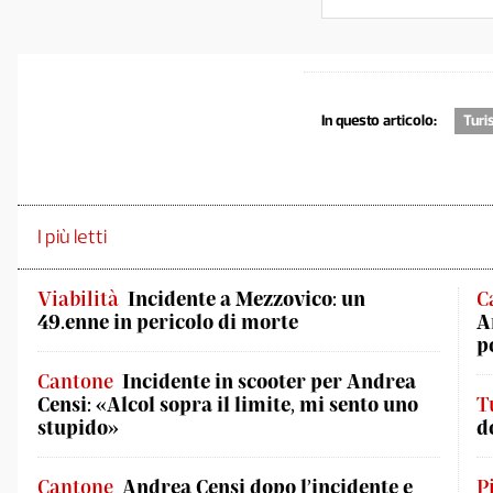
In questo articolo:
Tur
I più letti
Viabilità
Incidente a Mezzovico: un
C
49.enne in pericolo di morte
A
p
Cantone
Incidente in scooter per Andrea
Censi: «Alcol sopra il limite, mi sento uno
T
stupido»
d
Cantone
Andrea Censi dopo l’incidente e
P