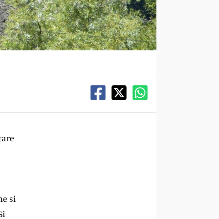
tare
he si
Si