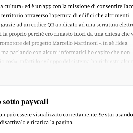
a cultura» ed è un’app con la missione di consentire l’ac
 territorio attraverso l’apertura di edifici che altrimenti
 grazie ad un codice QR applicato ad una serratura elettr
ni fa proprio perché ero rimasto fuori da una chiesa che 
 promotore del progetto Marcello Martinoni -. In sè l’idea
 ma parlando con alcuni informatici ho capito che non
o così». Infatti lo sviluppo del sistema ha richiesto alcu
imizzato e reso funzionante.
 sotto paywall
on può essere visualizzato correttamente. Se stai usando
disattivalo e ricarica la pagina.