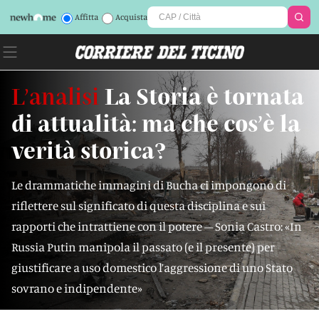
Affitta
Acquista
L’analisi
La Storia è tornata
di attualità: ma che cos’è la
verità storica?
Le drammatiche immagini di Bucha ci impongono di
riflettere sul significato di questa disciplina e sui
rapporti che intrattiene con il potere – Sonia Castro: «In
Russia Putin manipola il passato (e il presente) per
giustificare a uso domestico l’aggressione di uno Stato
sovrano e indipendente»