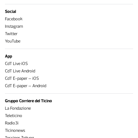
Social
Facebook
Instagram
Twitter
YouTube
App
CdT Live iOS
CdT Live Android
CdT E-paper – iOS
CdT E-paper – Android
Gruppo Corriere del Ticino
La Fondazione
Teleticino
Radio3i
Ticinonews
Tessiner Zeitung