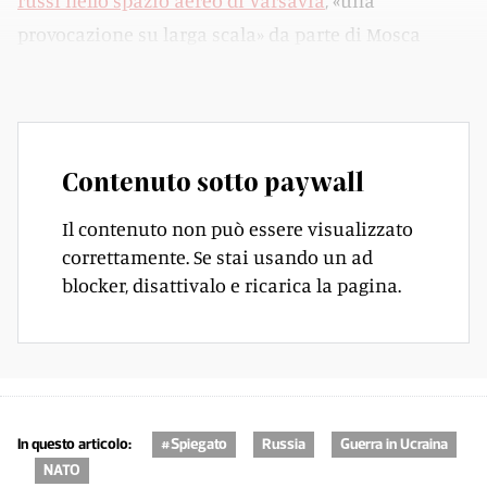
russi nello spazio aereo di Varsavia
, «una
provocazione su larga scala» da parte di Mosca
secondo il primo ministro.
Contenuto sotto paywall
Il contenuto non può essere visualizzato
correttamente. Se stai usando un ad
blocker, disattivalo e ricarica la pagina.
In questo articolo:
#Spiegato
Russia
Guerra in Ucraina
NATO