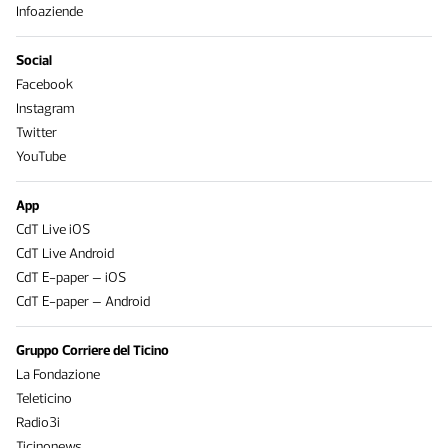
Infoaziende
Social
Facebook
Instagram
Twitter
YouTube
App
CdT Live iOS
CdT Live Android
CdT E-paper – iOS
CdT E-paper – Android
Gruppo Corriere del Ticino
La Fondazione
Teleticino
Radio3i
Ticinonews