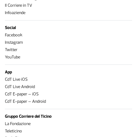
Il Corriere in TV
Infoaziende
Social
Facebook
Instagram
Twitter
YouTube
App
CdT Live iOS
CdT Live Android
CdT E-paper – iOS
CdT E-paper – Android
Gruppo Corriere del Ticino
La Fondazione
Teleticino