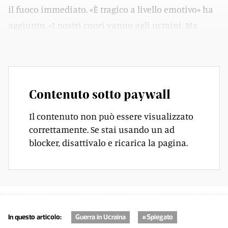
il fuoco immediato. «È tragico a livello emotivo» ha
aggiunto. «I nostri cuori vanno agli ucraini. Ma
parlo da uomo di Stato che deve salvare delle vite».
Contenuto sotto paywall
Il contenuto non può essere visualizzato
correttamente. Se stai usando un ad
blocker, disattivalo e ricarica la pagina.
In questo articolo:
Guerra in Ucraina
#Spiegato