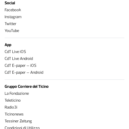
Social
Facebook
Instagram
Twitter
YouTube
App
CdT Live iOS
CdT Live Android
CdT E-paper – iOS
CdT E-paper – Android
Gruppo Corriere del Ticino
La Fondazione
Teleticino
Radio3i
Ticinonews
Tessiner Zeitung
Condizioni di Utilizzo