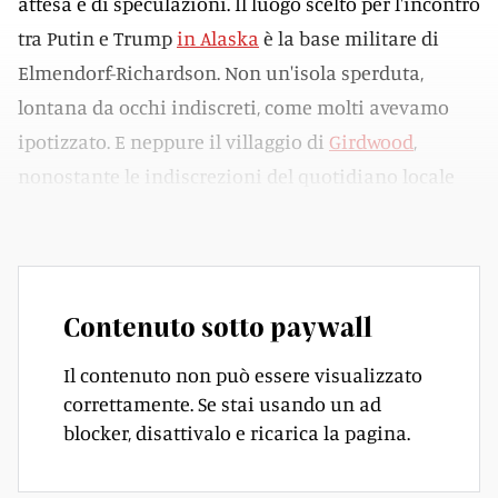
attesa e di speculazioni. Il luogo scelto per l'incontro
tra Putin e Trump
in Alaska
è la base militare di
Elmendorf-Richardson. Non un'isola sperduta,
lontana da occhi indiscreti, come molti avevamo
ipotizzato. E neppure il villaggio di
Girdwood
,
nonostante le indiscrezioni del quotidiano locale
Alaska Landmine
.
Contenuto sotto paywall
Il contenuto non può essere visualizzato
correttamente. Se stai usando un ad
blocker, disattivalo e ricarica la pagina.