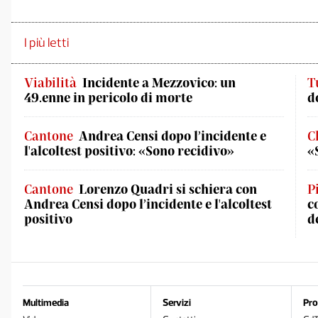
I più letti
Viabilità
Incidente a Mezzovico: un
T
49.enne in pericolo di morte
d
Cantone
Andrea Censi dopo l’incidente e
C
l'alcoltest positivo: «Sono recidivo»
«
Cantone
Lorenzo Quadri si schiera con
P
Andrea Censi dopo l’incidente e l'alcoltest
c
positivo
d
Multimedia
Servizi
Pro