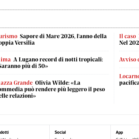
urismo
Sapore di Mare 2026, l'anno della
Il caso
oppia Versilia
Nel 202
lima
A Lugano record di notti tropicali:
Avviso 
Saranno più di 50»
Locarn
iazza Grande
Olivia Wilde: «La
pacific
ommedia può rendere più leggero il peso
elle relazioni»
dotti
Social
App