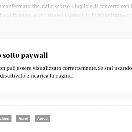
 confermato che, dallo scorso 3 luglio e di concerto con i
 cui fa parte, «sono ripresi i sorvoli dell'Afghanistan» c
rtavoce Meike Fuhlrott.
 sotto paywall
on può essere visualizzato correttamente. Se stai usando
disattivalo e ricarica la pagina.
zione
Aerei
Aereo