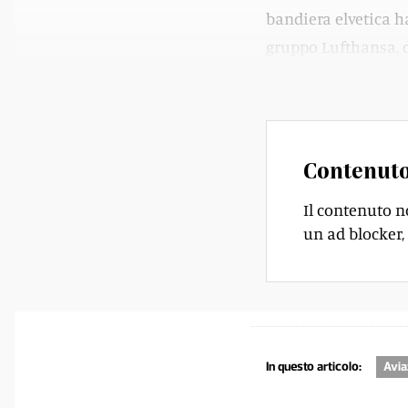
bandiera elvetica ha
gruppo Lufthansa, di
dichiarato dalla po
Contenuto
Il contenuto n
un ad blocker, 
In questo articolo:
Avia