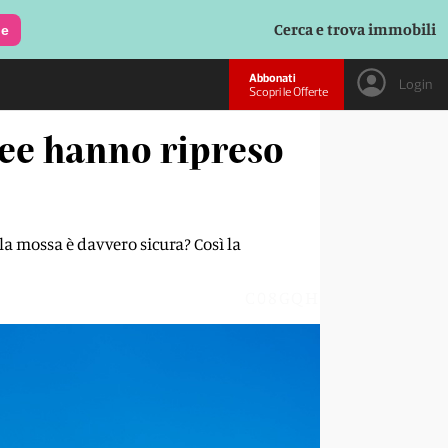
Cerca e trova immobili
le
Abbonati
Login
Scopri le Offerte
ree hanno ripreso
 la mossa è davvero sicura? Così la
C08GQH