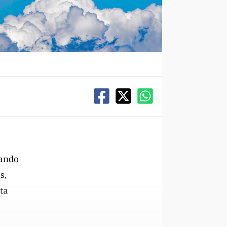
gando
s,
sta