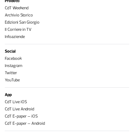
Prodotti
CdT Weekend
Archivio Storico
Edizioni San Giorgio
Il Corriere in TV
Infoaziende
Social
Facebook
Instagram
Twitter
YouTube
App
CdT Live iOS
CdT Live Android
CdT E-paper – iOS
CdT E-paper – Android