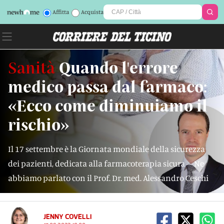
Affitta
Acquista
Sanità
Quando l'errore
medico passa dal farmaco:
«Ecco come diminuiamo il
rischio»
Il 17 settembre è la Giornata mondiale della sicurezza
dei pazienti, dedicata alla farmacoterapia sicura – Ne
abbiamo parlato con il Prof. Dr. med. Alessandro Ceschi
JENNY COVELLI