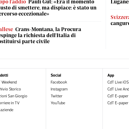
opo l'addio
Pauli Gut: «Era il momento
Luganes
iusto di smettere, ma dispiace: è stato un
ercorso eccezionale»
Svizzer
canguro
allese
Crans-Montana, la Procura
espinge la richiesta dell'Italia di
ostituirsi parte civile
dotti
Social
App
T Weekend
Facebook
CdT Live iOS
hivio Storico
Instagram
CdT Live And
zioni San Giorgio
Twitter
CdT E-paper
orriere in TV
YouTube
CdT E-paper
oaziende