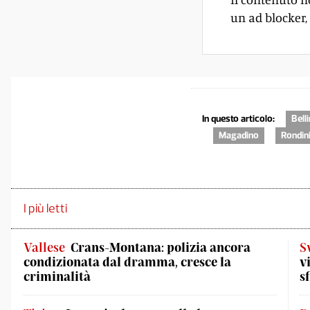
un ad blocker, 
In questo articolo:
Bell
Magadino
Rondin
I più letti
Vallese
Crans-Montana: polizia ancora
S
condizionata dal dramma, cresce la
v
criminalità
s