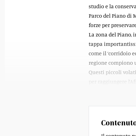
studio e la conserva
Parco del Piano di 
forze per preservare
La zona del Piano, i
tappa importantissi
come il ‘corridoio e
regione compiono un
Questi piccoli volat
per raggiungere l’Af
l’intero continente 
Contenuto
Il contenuto n