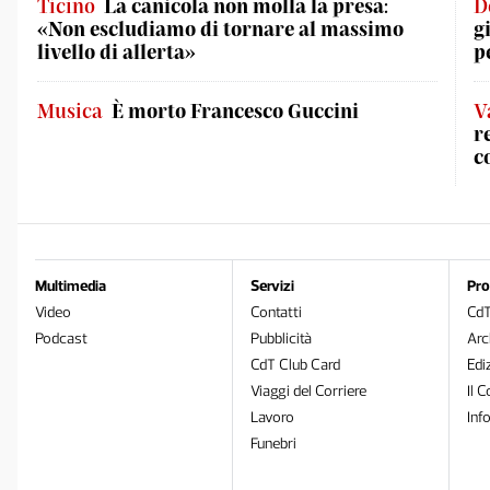
Ticino
La canicola non molla la presa:
D
«Non escludiamo di tornare al massimo
g
livello di allerta»
p
Musica
È morto Francesco Guccini
V
r
c
Multimedia
Servizi
Pro
Video
Contatti
Cd
Podcast
Pubblicità
Arc
CdT Club Card
Edi
Viaggi del Corriere
Il C
Lavoro
Inf
Funebri