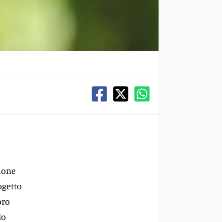
gione
ogetto
oro
lo