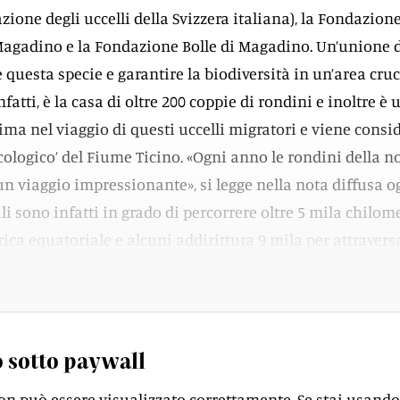
zione degli uccelli della Svizzera italiana), la Fondazione
Magadino e la Fondazione Bolle di Magadino. Un’unione 
 questa specie e garantire la biodiversità in un’area cruc
nfatti, è la casa di oltre 200 coppie di rondini e inoltre è 
ma nel viaggio di questi uccelli migratori e viene consi
cologico’ del Fiume Ticino. «Ogni anno le rondini della n
 viaggio impressionante», si legge nella nota diffusa og
ili sono infatti in grado di percorrere oltre 5 mila chilom
rica equatoriale e alcuni addirittura 9 mila per attravers
e raggiungere il Sudafrica.
 sotto paywall
on può essere visualizzato correttamente. Se stai usando