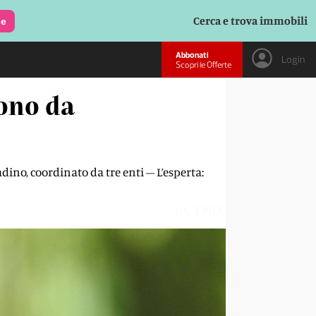
Cerca e trova immobili
le
Abbonati
Login
Scopri le Offerte
sono da
dino, coordinato da tre enti – L’esperta:
GGYP0K