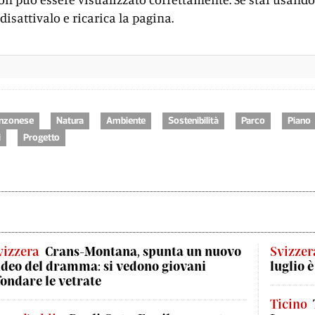
disattivalo e ricarica la pagina.
inzonese
Natura
Ambiente
Sostenibilità
Parco
Piano
i
Progetto
vizzera
Crans-Montana, spunta un nuovo
Svizzer
ideo del dramma: si vedono giovani
luglio è
fondare le vetrate
Ticino