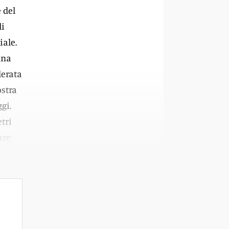
 del
di
iale.
una
derata
ostra
gi.
etri
are