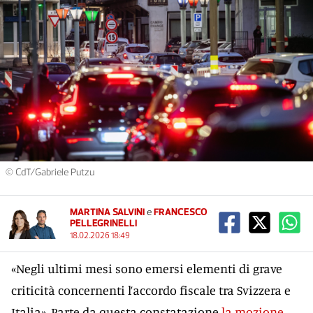
© CdT/Gabriele Putzu
MARTINA SALVINI
e
FRANCESCO
PELLEGRINELLI
18.02.2026 18:49
«Negli ultimi mesi sono emersi elementi di grave
criticità concernenti l’accordo fiscale tra Svizzera e
Italia». Parte da questa constatazione
la mozione