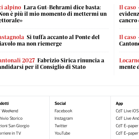
ci alpino
Lara Gut-Behrami dice basta:
Il caso
Non è più il mio momento di mettermi un
evidenz
ettorale»
cancro 
astagnola
Si tuffa accanto al Ponte del
Il caso
iavolo ma non riemerge
Cantone
antonali 2027
Fabrizio Sirica rinuncia a
Locarn
andidarsi per il Consiglio di Stato
mente 
dotti
Social
App
T Weekend
Facebook
CdT Live iOS
hivio Storico
Instagram
CdT Live And
zioni San Giorgio
Twitter
CdT E-paper
orriere in TV
YouTube
CdT E-paper