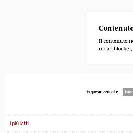
Contenuto
Il contenuto n
un ad blocker, 
In questo articolo:
Isra
I più letti