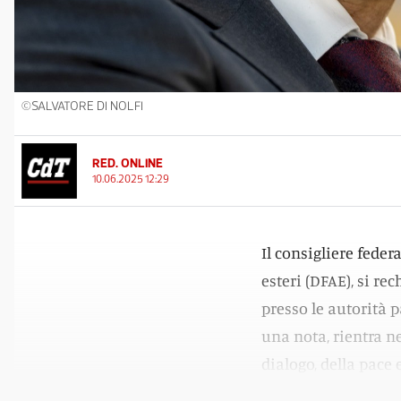
©SALVATORE DI NOLFI
RED. ONLINE
10.06.2025 12:29
Il consigliere feder
esteri (DFAE), si re
presso le autorità p
una nota, rientra ne
dialogo, della pace 
regione.