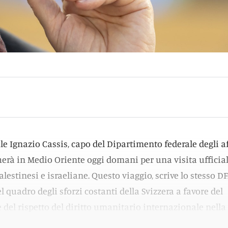
ale Ignazio Cassis, capo del Dipartimento federale degli a
cherà in Medio Oriente oggi domani per una visita ufficia
alestinesi e israeliane. Questo viaggio, scrive lo stesso D
l quadro degli sforzi costanti della Svizzera a favore del
e del rispetto del diritto umanitario internazionale nella