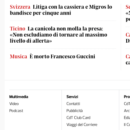
Svizzera
Litiga con la cassiera e Migros lo
S
bandisce per cinque anni
«
p
Ticino
La canicola non molla la presa:
«Non escludiamo di tornare al massimo
C
livello di allerta»
D
Musica
È morto Francesco Guccini
C
c
Multimedia
Servizi
Pro
Video
Contatti
Cd
Podcast
Pubblicità
Arc
CdT Club Card
Edi
Viaggi del Corriere
Il C