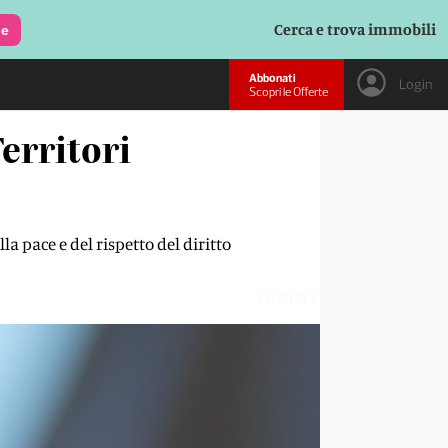
Cerca e trova immobili
le
Abbonati
Login
Scopri le Offerte
Territori
la pace e del rispetto del diritto
4BPIN7