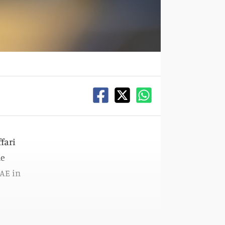
ffari
le
FAE in