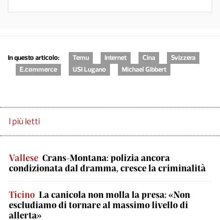
In questo articolo:
Temu
Internet
Cina
Svizzera
E.commerce
USI Lugano
Michael Gibbert
I più letti
Vallese
Crans-Montana: polizia ancora
condizionata dal dramma, cresce la criminalità
Ticino
La canicola non molla la presa: «Non
escludiamo di tornare al massimo livello di
allerta»