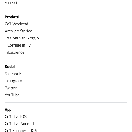
Funebri
Prodotti
CdT Weekend
Archivio Storico
Edizioni San Giorgio
Il Corriere in TV
Infoaziende
Social
Facebook
Instagram
Twitter
YouTube
App
CdT Live iOS
CdT Live Android
CdT E-paper – iOS