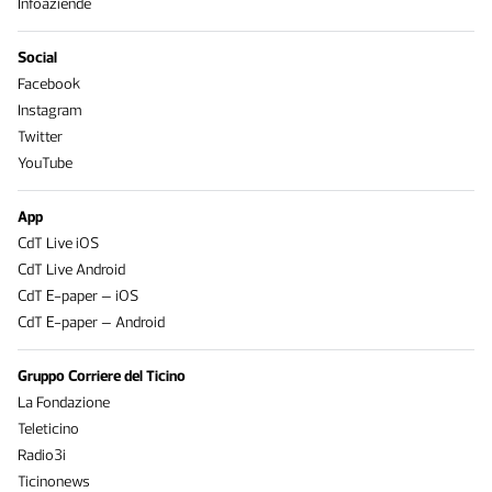
Infoaziende
Social
Facebook
Instagram
Twitter
YouTube
App
CdT Live iOS
CdT Live Android
CdT E-paper – iOS
CdT E-paper – Android
Gruppo Corriere del Ticino
La Fondazione
Teleticino
Radio3i
Ticinonews