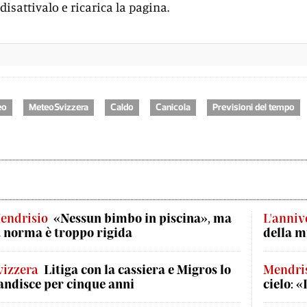
disattivalo e ricarica la pagina.
eo
MeteoSvizzera
Caldo
Canicola
Previsioni del tempo
endrisio
«Nessun bimbo in piscina», ma
L'anniv
a norma è troppo rigida
della m
vizzera
Litiga con la cassiera e Migros lo
Mendris
andisce per cinque anni
cielo: 