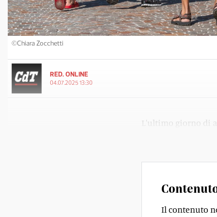
©Chiara Zocchetti
RED. ONLINE
04.07.2025 13:30
L'ultimo giorno di a
caldo?
Contenuto
Il contenuto n