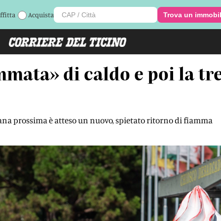
ffitta
Acquista
Trova un immobi
mmata» di caldo e poi la tr
imana prossima è atteso un nuovo, spietato ritorno di fiamma