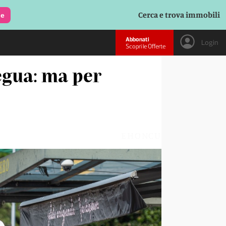
Cerca e trova immobili
le
Abbonati
Login
Scopri le Offerte
egua: ma per
EHONCU