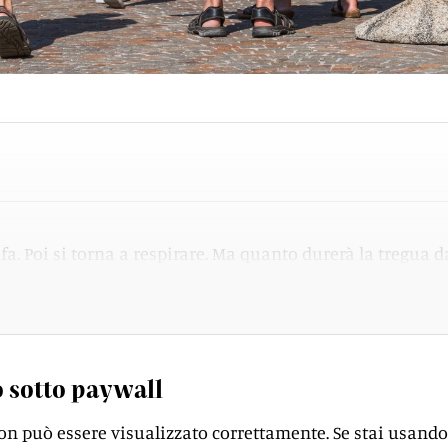
fa. Poi si torna a respirare. Ma quanto durerà la tregua d
 sotto paywall
on può essere visualizzato correttamente. Se stai usando