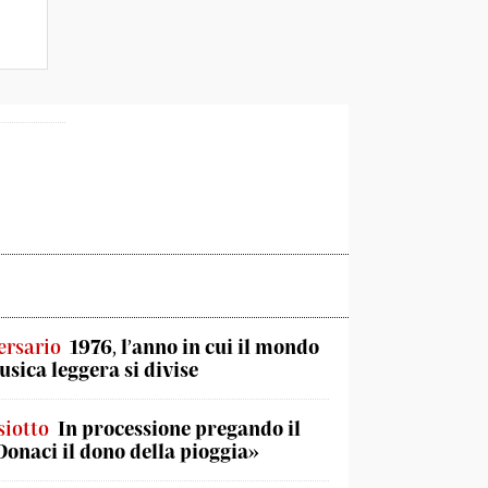
ersario
1976, l’anno in cui il mondo
usica leggera si divise
iotto
In processione pregando il
«Donaci il dono della pioggia»