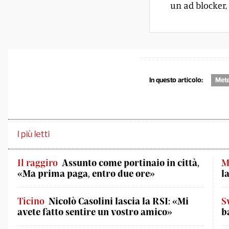
un ad blocker, 
In questo articolo:
Met
I più letti
Il raggiro
Assunto come portinaio in città,
M
«Ma prima paga, entro due ore»
l
Ticino
Nicolò Casolini lascia la RSI: «Mi
S
avete fatto sentire un vostro amico»
b