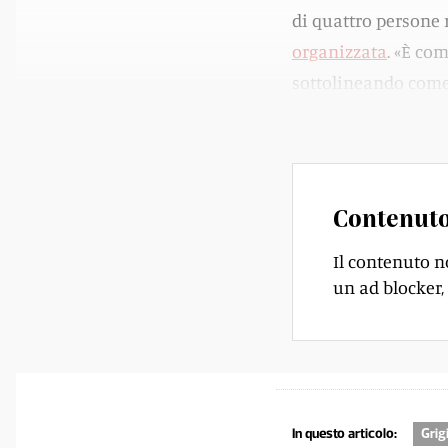
di quattro persone 
organizzata
. «È com
sottolineando come 
il Cantone dalle inf
Contenuto
Il contenuto n
un ad blocker, 
In questo articolo:
Grig