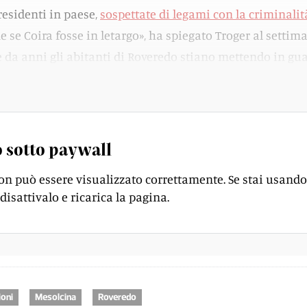
residenti in paese,
sospettate di legami con la criminalit
e se Coira fosse in letargo», ha spiegato Troger al settim
da anni gli abitanti di Roveredo stiano mettendo in gu
iltrazioni mafiose.
 sotto paywall
on può essere visualizzato correttamente. Se stai usando
disattivalo e ricarica la pagina.
ioni
Mesolcina
Roveredo