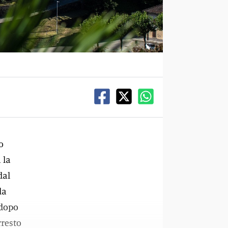
o
 la
dal
la
dopo
rresto