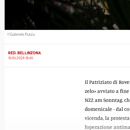
©Gabriele Putzu
RED. BELLINZONA
10.05.2026 18:40
Il Patriziato di Ro
zelo» avviato a fin
NZZ am Sonntag, che 
domenicale - dal con
vicenda, la protest
l’operazione antimaf