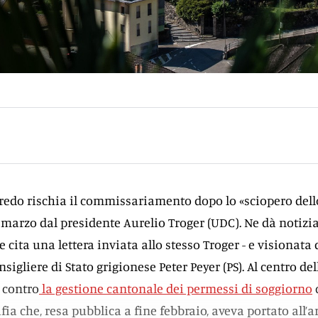
veredo rischia il commissariamento dopo lo «sciopero dell
e marzo dal presidente Aurelio Troger (UDC). Ne dà notizia
cita una lettera inviata allo stesso Troger - e visionata 
sigliere di Stato grigionese Peter Peyer (PS). Al centro del
a contro
la gestione cantonale dei permessi di soggiorno
ia che, resa pubblica a fine febbraio, aveva portato all’a