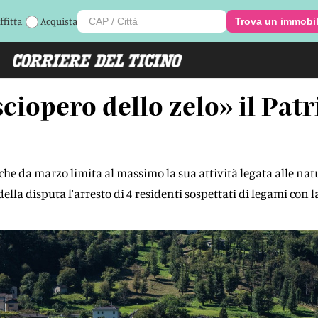
ffitta
Acquista
Trova un immobi
iopero dello zelo» il Patri
e, che da marzo limita al massimo la sua attività legata alle na
ella disputa l'arresto di 4 residenti sospettati di legami con 