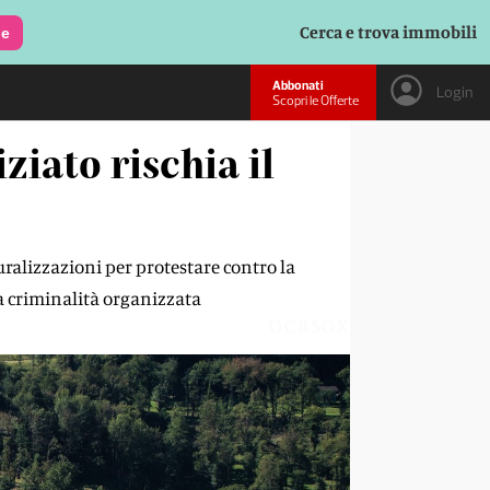
Cerca e trova immobili
le
Abbonati
Login
Scopri le Offerte
ziato rischia il
turalizzazioni per protestare contro la
la criminalità organizzata
OCR5OX