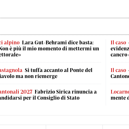
ci alpino
Lara Gut-Behrami dice basta:
Il caso
Non è più il mio momento di mettermi un
evidenz
ettorale»
cancro 
astagnola
Si tuffa accanto al Ponte del
Il caso
iavolo ma non riemerge
Cantone
antonali 2027
Fabrizio Sirica rinuncia a
Locarn
andidarsi per il Consiglio di Stato
mente 