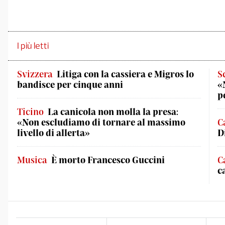
I più letti
Svizzera
Litiga con la cassiera e Migros lo
S
bandisce per cinque anni
«
p
Ticino
La canicola non molla la presa:
«Non escludiamo di tornare al massimo
C
livello di allerta»
D
Musica
È morto Francesco Guccini
C
c