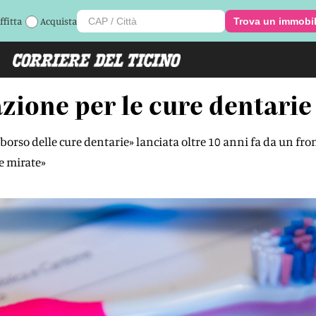
ffitta
Acquista
Trova un immobi
azione per le cure dentarie
rimborso delle cure dentarie» lanciata oltre 10 anni fa da un fr
e mirate»