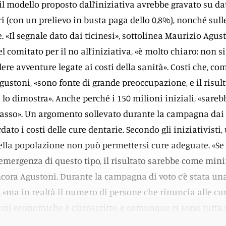
il modello proposto dall’iniziativa avrebbe gravato su da
ri (con un prelievo in busta paga dello 0,8%), nonché sull
 «Il segnale dato dai ticinesi», sottolinea Maurizio Agus
 comitato per il no all’iniziativa, «è molto chiaro: non si
re avventure legate ai costi della sanità». Costi che, co
gustoni, «sono fonte di grande preoccupazione, e il risul
 lo dimostra». Anche perché i 150 milioni iniziali, «sare
 passo». Un argomento sollevato durante la campagna dai
dato i costi delle cure dentarie. Secondo gli iniziativisti,
ella popolazione non può permettersi cure adeguate. «Se
’emergenza di questo tipo, il risultato sarebbe come min
ncora Agustoni. Durante la campagna di voto c’è stata un
e, «ma in realtà il numero di persone che rinuncia alle cu
oni economiche è circoscritto, e comunque ci sono tutta
aiuto per chi ha davvero bisogno».