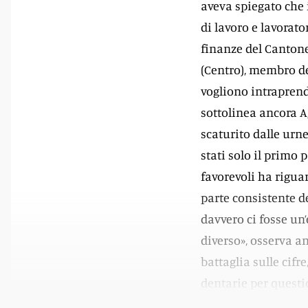
aveva spiegato che 
di lavoro e lavorato
finanze del Cantone.
(Centro), membro del
vogliono intraprende
sottolinea ancora A
scaturito dalle urne
stati solo il primo
favorevoli ha riguar
parte consistente d
davvero ci fosse un
diverso», osserva a
battaglia sulle cifr
dentarie per questi
serie di misure di 