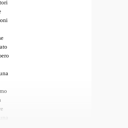
tori
e
toni
me
tato
bbero
 una
imo
a
re
 una