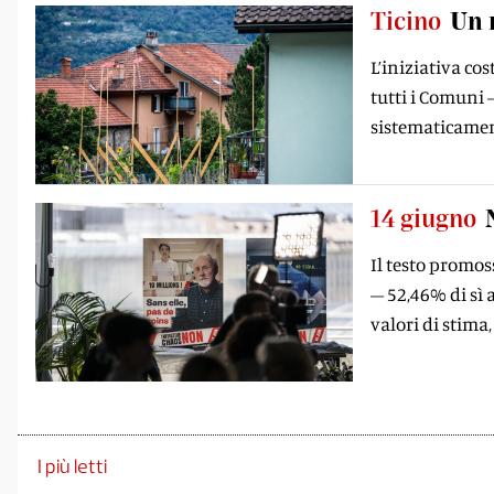
Ticino
Un r
L’iniziativa co
tutti i Comuni 
sistematicamen
14 giugno
Il testo promos
– 52,46% di sì a
valori di stim
I più letti