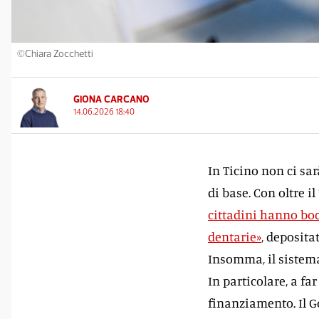
©Chiara Zocchetti
GIONA CARCANO
14.06.2026 18:40
In Ticino non ci sa
di base. Con oltre i
cittadini hanno bocc
dentarie»
, deposita
Insomma, il sistem
In particolare, a fa
finanziamento. Il G