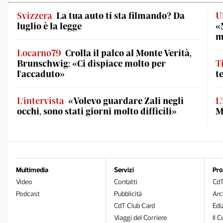
Svizzera
La tua auto ti sta filmando? Da
U
luglio è la legge
«
m
Locarno79
Crolla il palco al Monte Verità,
Brunschwig: «Ci dispiace molto per
T
l'accaduto»
t
L'intervista
«Volevo guardare Zali negli
L
occhi, sono stati giorni molto difficili»
M
Multimedia
Servizi
Pro
Video
Contatti
Cd
Podcast
Pubblicità
Arc
CdT Club Card
Edi
Viaggi del Corriere
Il C