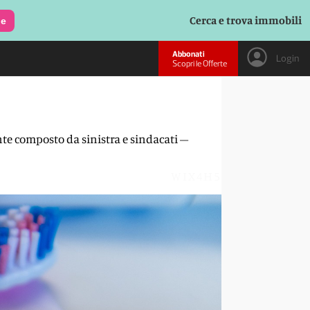
Cerca e trova immobili
le
Abbonati
Login
Scopri le Offerte
onte composto da sinistra e sindacati –
WIX4H5