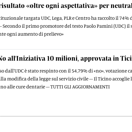
isultato «oltre ogni aspettativa» per neutral
stituzionale targata UDC, Lega, PLR e Centro ha raccolto il 74% 
– Secondo il primo promotore del testo Paolo Pamini (UDC) il se
te ogni aumento di prelievo»
No all'Iniziativa 10 milioni, approvata in Tic
so dall'UDC è stato respinto con il 54,79% di «no», votazione 
lla modifica della legge sul servizio civile – Il Ticino accogli
a, no alle cure dentarie – TUTTI GLI AGGIORNAMENTI