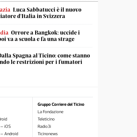
azia
Luca Sabbatucci è il nuovo
atore d'Italia in Svizzera
ndia
Orrore a Bangkok: uccide i
poi va a scuola e fa una strage
Dalla Spagna al Ticino: come stanno
do le restrizioni per i fumatori
Gruppo Corriere del Ticino
La Fondazione
roid
Teleticino
 – iOS
Radio3i
 – Android
Ticinonews