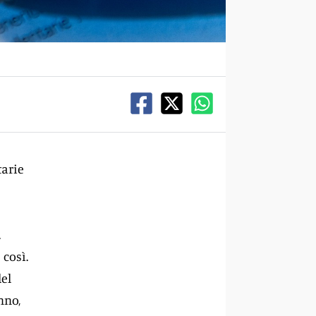
tarie
.
così.
del
nno,