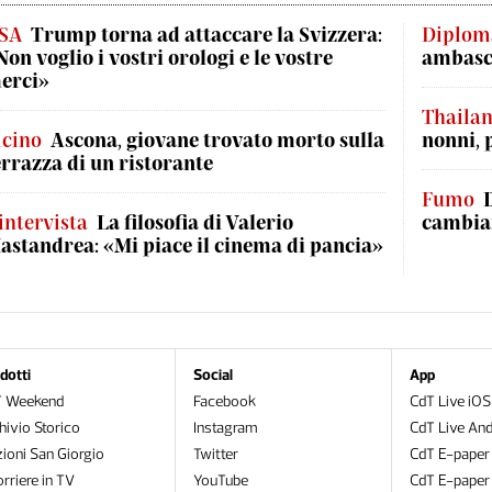
SA
Trump torna ad attaccare la Svizzera:
Diplom
Non voglio i vostri orologi e le vostre
ambasci
erci»
Thaila
icino
Ascona, giovane trovato morto sulla
nonni, 
errazza di un ristorante
Fumo
'intervista
La filosofia di Valerio
cambian
astandrea: «Mi piace il cinema di pancia»
dotti
Social
App
T Weekend
Facebook
CdT Live iOS
hivio Storico
Instagram
CdT Live And
zioni San Giorgio
Twitter
CdT E-paper
orriere in TV
YouTube
CdT E-paper