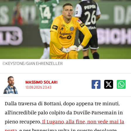
©KEYSTONE/GIAN EHRENZELLER
MASSIMO SOLARI
13.09.2025 23:43
Dalla traversa di Bottani, dopo appena tre minuti,
all’incredibile palo colpito da Duville-Parsemain in
pieno recupero.
Il Lugano, alla fine, non vede mai la
porta
, e per l’ennesima volta in questo desolante