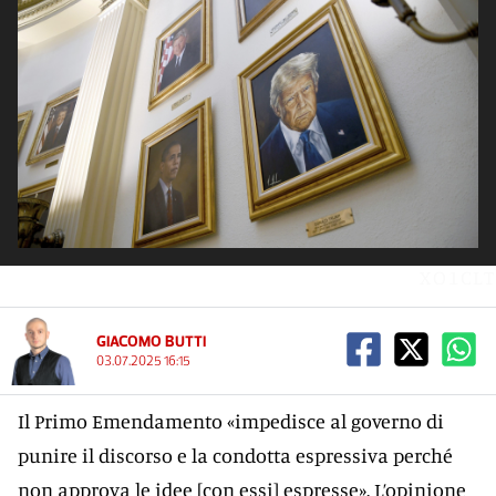
XO1CLT
GIACOMO BUTTI
03.07.2025 16:15
Il Primo Emendamento «impedisce al governo di
punire il discorso e la condotta espressiva perché
non approva le idee [con essi] espresse». L’opinione