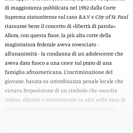
di maggioranza pubblicata nel 1992 dalla Corte
Suprema statunitense sul caso
R.A.V v. City of St. Paul
riassume bene il concetto di «libertà di parola».
Allora, con questa frase, la più alta corte della
magistratura federale aveva rovesciato -
all’unanimità - la condanna di un adolescente che
aveva dato fuoco a una croce sul prato di una
famiglia afroamericana. L’incriminazione del
giovane, basata su un’ordinanza penale locale che
vietava l’esposizione di un simbolo che «suscita
rabbia, allarme o risentimento in altri sulla base di
razza, colore, credo, religione o sesso», era stata
giudicata lesiva de
l free speech
dell’imputato.