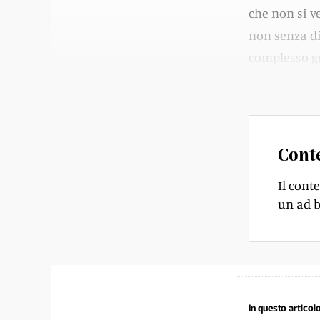
che non si v
non senza di
complesso gr
arriveranno 
Cont
Il cont
un ad b
In questo articolo