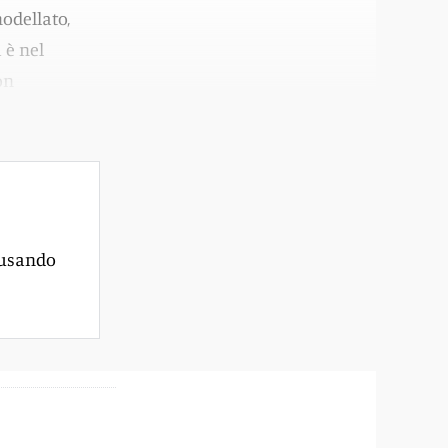
odellato,
 è nel
on
rm.
 usando