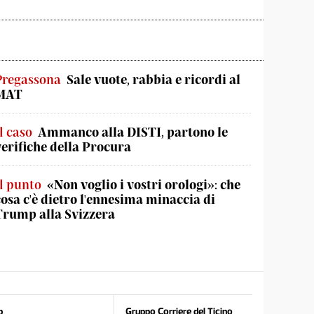
Pregassona
Sale vuote, rabbia e ricordi al
MAT
l caso
Ammanco alla DISTI, partono le
verifiche della Procura
Il punto
«Non voglio i vostri orologi»: che
cosa c'è dietro l'ennesima minaccia di
Trump alla Svizzera
p
Gruppo Corriere del Ticino