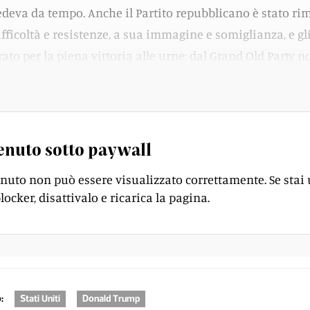
edeva da tempo. Anche il Partito repubblicano è stato rim
fficoltà e resistenze, a sua immagine e somiglianza, e gli
ato per la piena vittoria alle urne: dal Grand Old Party n
problemi almeno fino alle importanti elezioni di midte
enuto sotto paywall
enuto non può essere visualizzato correttamente. Se stai
locker, disattivalo e ricarica la pagina.
:
Stati Uniti
Donald Trump