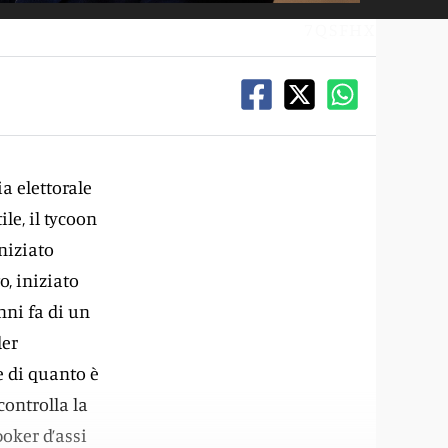
7QSFHX
a elettorale
le, il tycoon
niziato
o, iniziato
nni fa di un
der
e di quanto è
controlla la
poker d’assi