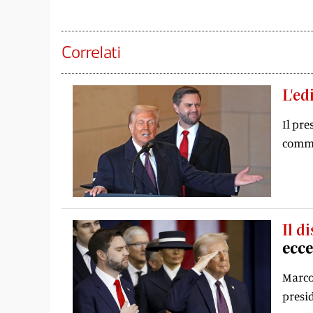
Correlati
L'ed
Il pre
commer
Il d
ecce
Marco 
presi