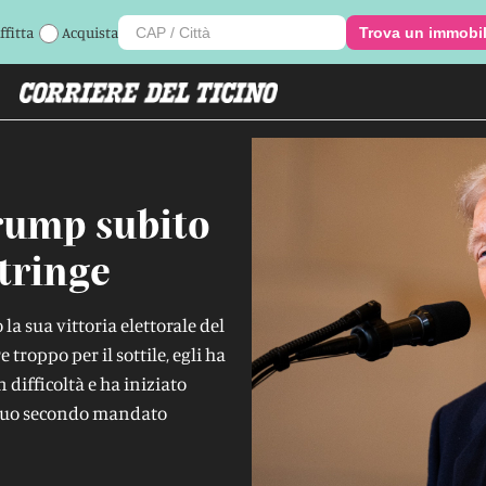
ffitta
Acquista
Trova un immobi
rump subito
stringe
 la sua vittoria elettorale del
roppo per il sottile, egli ha
difficoltà e ha iniziato
l suo secondo mandato