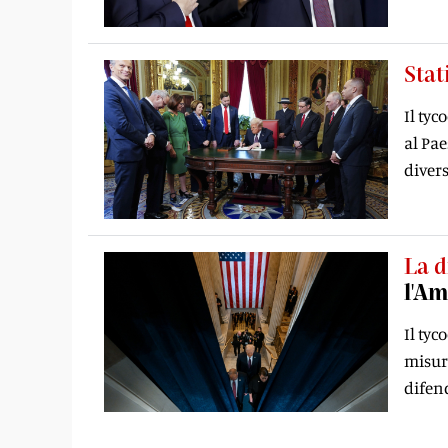
Stat
Il ty
al Pae
diver
La d
l'Am
Il tyc
misure
difen