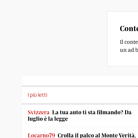
Cont
Il cont
un ad b
I più letti
Svizzera
La tua auto ti sta filmando? Da
luglio è la legge
Locarno79
Crolla il palco al Monte Verità,