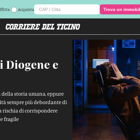
ffitta
Acquista
Trova un immobi
i Diogene e
à della storia umana, eppure
rità sempre più debordante di
a rischia di corrispondere
e fragile