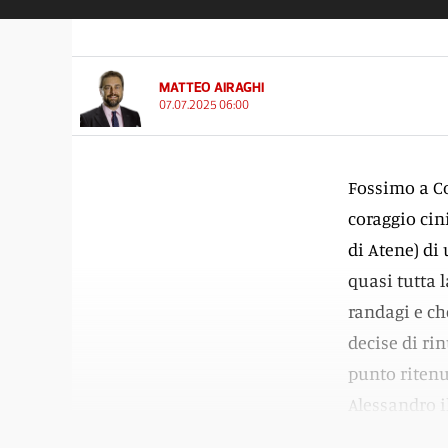
MATTEO AIRAGHI
07.07.2025 06:00
Fossimo a Co
coraggio cin
di Atene) di
quasi tutta 
randagi e ch
decise di ri
punto riten
Alessandro i
deve essere 