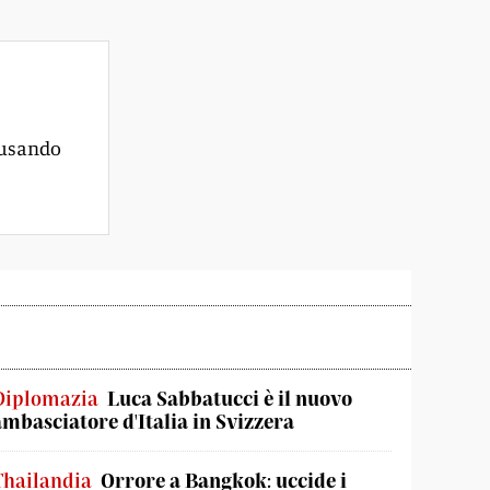
 usando
Diplomazia
Luca Sabbatucci è il nuovo
ambasciatore d'Italia in Svizzera
Thailandia
Orrore a Bangkok: uccide i