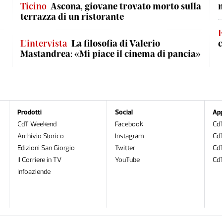
Ticino
Ascona, giovane trovato morto sulla
terrazza di un ristorante
L'intervista
La filosofia di Valerio
Mastandrea: «Mi piace il cinema di pancia»
Prodotti
Social
Ap
CdT Weekend
Facebook
CdT
Archivio Storico
Instagram
CdT
Edizioni San Giorgio
Twitter
Cd
Il Corriere in TV
YouTube
Cd
Infoaziende