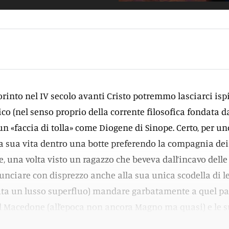
rinto nel IV secolo avanti Cristo potremmo lasciarci ispi
ico (nel senso proprio della corrente filosofica fondata d
 un «faccia di tolla» come Diogene di Sinope. Certo, per u
la sua vita dentro una botte preferendo la compagnia dei
e, una volta visto un ragazzo che beveva dall’incavo dell
nunciare con disprezzo anche alla sua unica scodella di l
uta un lusso superfluo) mandare garbatamente a quel p
l Macedone (all’epoca non ancora Magno ma quasi) e le s
stata una reazione abbastanza naturale.