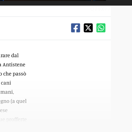
QZ9X77
rare dal
a Antistene
no che passò
 cani
e mani,
egno (a quel
aese
ue profferte