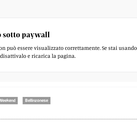
a mucca con gli occhiali da sole.
 sotto paywall
on può essere visualizzato correttamente. Se stai usando
disattivalo e ricarica la pagina.
Weekend
Bellinzonese