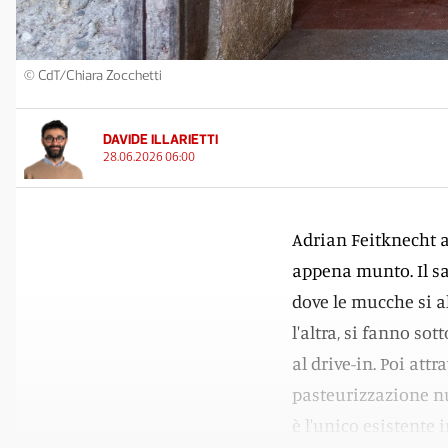
© CdT/Chiara Zocchetti
DAVIDE ILLARIETTI
28.06.2026 06:00
Adrian Feitknecht ap
appena munto. Il sap
dove le mucche si a
l'altra, si fanno s
al drive-in. Poi at
pasteurizzazione nu
è l'unico esistente 