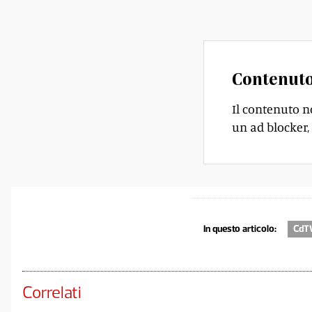
con il disegno di un
Contenuto
Il contenuto n
un ad blocker, 
In questo articolo:
CdT
Correlati