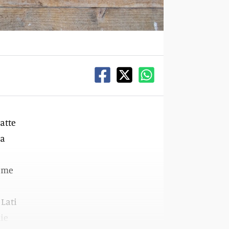
latte
la
come
 Lati
lie