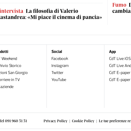
Fumo
'intervista
La filosofia di Valerio
cambian
astandrea: «Mi piace il cinema di pancia»
dotti
Social
App
T Weekend
Facebook
CdT Live iOS
hivio Storico
Instagram
CdT Live And
zioni San Giorgio
Twitter
CdT E-paper
orriere in TV
YouTube
CdT E-paper
oaziende
Tel 091 960 31 31
Privacy Policy
|
Cookie Policy
|
Le tue preferenze re