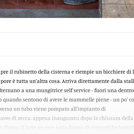
re il rubinetto della cisterna e riempie un bicchiere di 
ore è tutta un'altra cosa. Arriva direttamente dalla stal
lternano a una mungitrice self service - fuori una dentro
otto quando sentono di avere le mammelle piene - un po' 
traverso un tubo viene pompato all'impianto di
ovo di zecca: appena inaugurato, dopo la chiusura della
in Ticino. Il latte ne esce sotto forma di simpatiche bottig