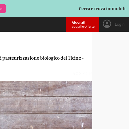
Cerca e trova immobili
le
Abbonati
Login
Scopri le Offerte
i pasteurizzazione biologico del Ticino -
508KCP