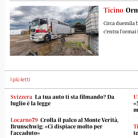
Ticino
Orm
Circa duemila b
c'entra l'ormai i
I più letti
Svizzera
La tua auto ti sta filmando? Da
U
luglio è la legge
«
m
Locarno79
Crolla il palco al Monte Verità,
Brunschwig: «Ci dispiace molto per
T
l'accaduto»
t