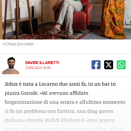
©Chiara Zocchetti
DAVIDE ILLARIETTI
21.09.2025 14:30
Zohra è nata a Locarno due anni fa, in un bar in
piazza Grande. «Mi avevano affidato
l’organizzazione di una serata e all’ultimo momento
ci fu un problema con l’artista, una drag queen
italiana» ricorda Mahdi El Ghomri. «Non poteva
venire. Non c’era tempo per trovarne un’altra. Allora