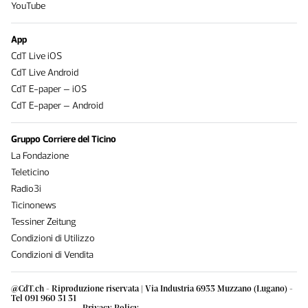
YouTube
App
CdT Live iOS
CdT Live Android
CdT E-paper – iOS
CdT E-paper – Android
Gruppo Corriere del Ticino
La Fondazione
Teleticino
Radio3i
Ticinonews
Tessiner Zeitung
Condizioni di Utilizzo
Condizioni di Vendita
@CdT.ch - Riproduzione riservata | Via Industria 6933 Muzzano (Lugano) -
Tel 091 960 31 31
Privacy Policy