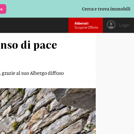
Cerca e trova immobili
le
Abbonati
Login
Scopri le Offerte
enso di pace
, grazie al suo Albergo diffuso
U3VHTJ