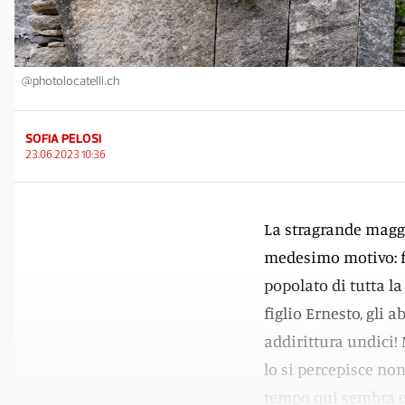
@photolocatelli.ch
SOFIA PELOSI
23.06.2023 10:36
La stragrande maggi
medesimo motivo: f
popolato di tutta la
figlio Ernesto, gli 
addirittura undici! 
lo si percepisce non
tempo qui sembra es