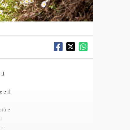
il
 e il
più e
l
che