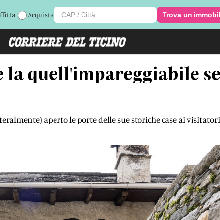
ffitta
Acquista
Trova un immobi
 la quell'impareggiabile s
teralmente) aperto le porte delle sue storiche case ai visitatori