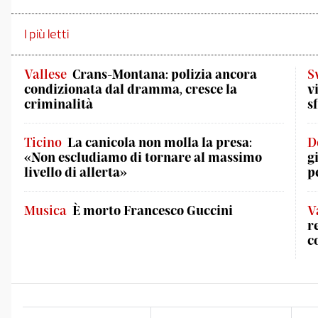
I più letti
Vallese
Crans-Montana: polizia ancora
S
condizionata dal dramma, cresce la
v
criminalità
s
Ticino
La canicola non molla la presa:
D
«Non escludiamo di tornare al massimo
g
livello di allerta»
p
Musica
È morto Francesco Guccini
V
r
c