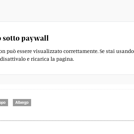
nesia della città diventa subito un lontano ricordo.
 sotto paywall
on può essere visualizzato correttamente. Se stai usando
disattivalo e ricarica la pagina.
ppo
Albergo