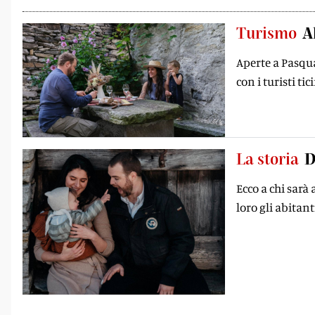
Turismo
A
Aperte a Pasqua
con i turisti tic
La storia
D
Ecco a chi sarà
loro gli abitan