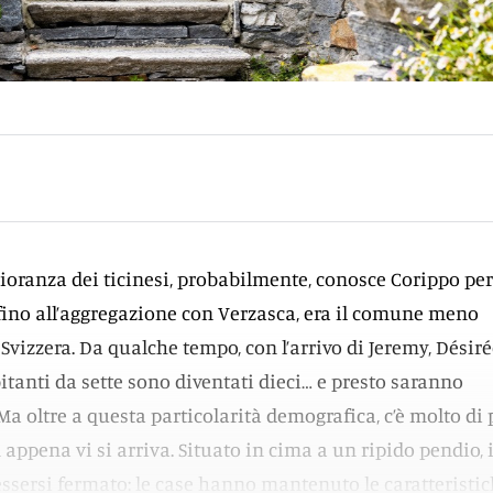
oranza dei ticinesi, probabilmente, conosce Corippo per 
ino all’aggregazione con Verzasca, era il comune meno
 Svizzera. Da qualche tempo, con l’arrivo di Jeremy, Désirée
abitanti da sette sono diventati dieci… e presto saranno
Ma oltre a questa particolarità demografica, c’è molto di 
 appena vi si arriva. Situato in cima a un ripido pendio, i
sersi fermato: le case hanno mantenuto le caratteristi