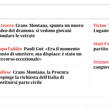
vizzera
Crans-Montana, spunta un nuovo
Ticino
ideo del dramma: si vedono giovani
Luganes
fondare le vetrate
Stati Un
opo l'addio
Pauli Gut: «Era il momento
partito
iusto di smettere, ma dispiace: è stato un
ercorso eccezionale»
Svizzer
canguro
allese
Crans-Montana, la Procura
espinge la richiesta dell'Italia di
ostituirsi parte civile