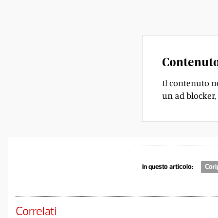
del passato e la fre
Contenuto
Il contenuto n
un ad blocker, 
In questo articolo:
Cori
Correlati