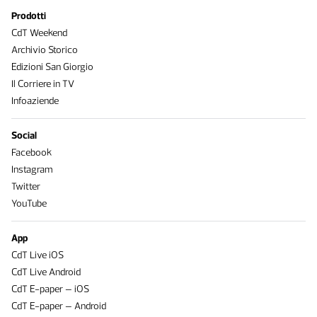
Prodotti
CdT Weekend
Archivio Storico
Edizioni San Giorgio
Il Corriere in TV
Infoaziende
Social
Facebook
Instagram
Twitter
YouTube
App
CdT Live iOS
CdT Live Android
CdT E-paper – iOS
CdT E-paper – Android