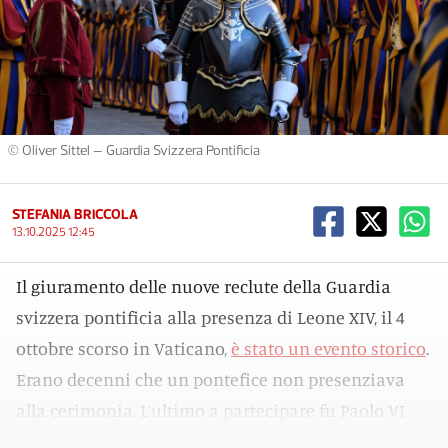
© Oliver Sittel – Guardia Svizzera Pontificia
STEFANIA BRICCOLA
13.10.2025 12:45
Il giuramento delle nuove reclute della Guardia
svizzera pontificia alla presenza di Leone XIV, il 4
ottobre scorso in Vaticano,
è stato un evento storico
.
Erano decenni che un pontefice non presenziava
alla cerimonia. L’ultimo a partecipare fu Paolo VI
nel 1968.