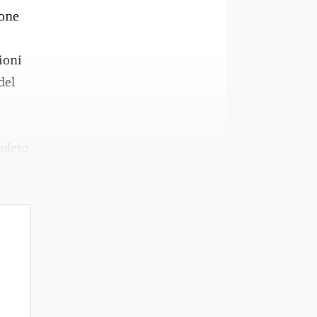
ione
ioni
del
pleto