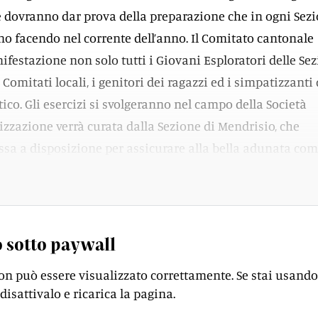
re dovranno dar prova della preparazione che in ogni Sez
nno facendo nel corrente dell’anno. Il Comitato cantonale
ifestazione non solo tutti i Giovani Esploratori delle Sez
 Comitati locali, i genitori dei ragazzi ed i simpatizzanti 
co. Gli esercizi si svolgeranno nel campo della Società
nizzazione verrà curata dalla Sezione di Mendrisio, che
ssa a disposizione per assicurare alla bella adunata com
.
 sotto paywall
on può essere visualizzato correttamente. Se stai usando
disattivalo e ricarica la pagina.