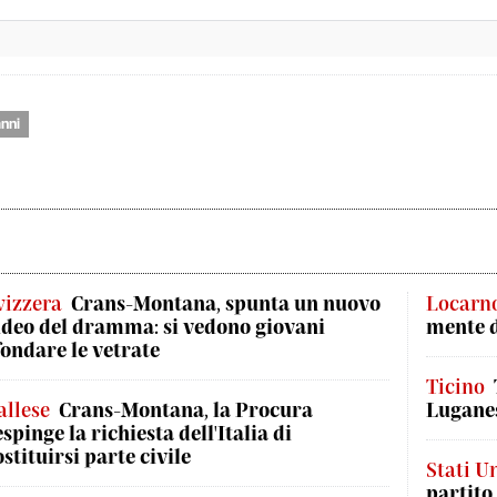
nni
vizzera
Crans-Montana, spunta un nuovo
Locarn
ideo del dramma: si vedono giovani
mente 
fondare le vetrate
Ticino
allese
Crans-Montana, la Procura
Luganes
espinge la richiesta dell'Italia di
ostituirsi parte civile
Stati Un
partito