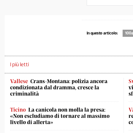
In questo articolo:
100a
I più letti
Vallese
Crans-Montana: polizia ancora
S
condizionata dal dramma, cresce la
v
criminalità
s
Ticino
La canicola non molla la presa:
V
«Non escludiamo di tornare al massimo
r
livello di allerta»
c