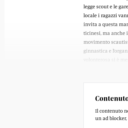
legge scout e le ga
locale i ragazzi va
invita a questa man
ticinesi, ma anche i
movimento scautisti
ginnastica e l’orga
volonterosa si è me
e meritato successo
Contenuto
Il contenuto n
un ad blocker, 