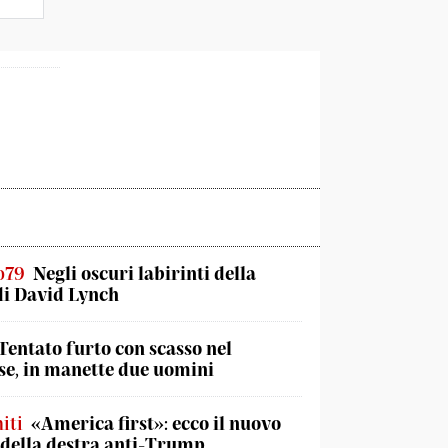
o79
Negli oscuri labirinti della
di David Lynch
Tentato furto con scasso nel
e, in manette due uomini
iti
«America first»: ecco il nuovo
 della destra anti-Trump