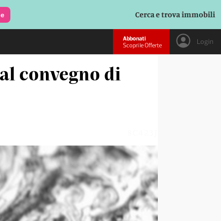
Cerca e trova immobili
le
Abbonati
Login
Scopri le Offerte
 al convegno di
8C423J