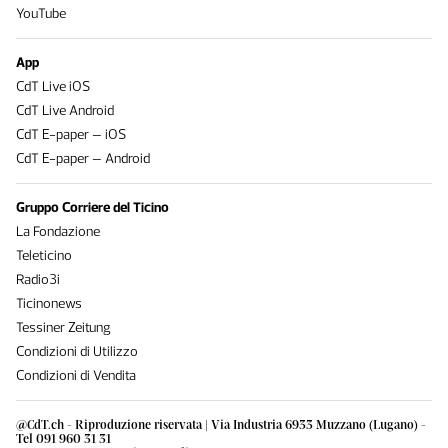
YouTube
App
CdT Live iOS
CdT Live Android
CdT E-paper – iOS
CdT E-paper – Android
Gruppo Corriere del Ticino
La Fondazione
Teleticino
Radio3i
Ticinonews
Tessiner Zeitung
Condizioni di Utilizzo
Condizioni di Vendita
@CdT.ch - Riproduzione riservata | Via Industria 6933 Muzzano (Lugano) -
Tel 091 960 31 31