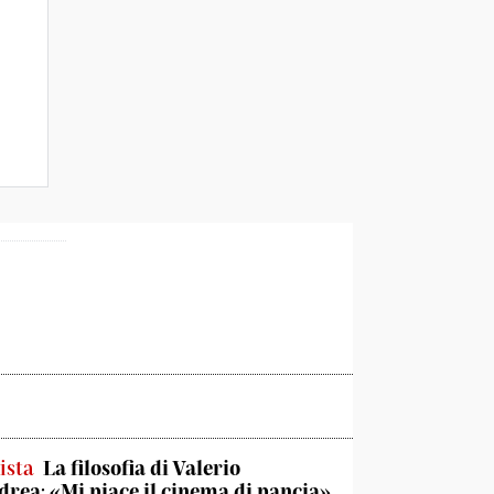
ista
La filosofia di Valerio
rea: «Mi piace il cinema di pancia»