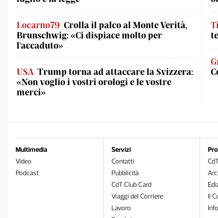
Locarno79
Crolla il palco al Monte Verità,
T
Brunschwig: «Ci dispiace molto per
t
l'accaduto»
G
USA
Trump torna ad attaccare la Svizzera:
C
«Non voglio i vostri orologi e le vostre
merci»
Multimedia
Servizi
Pro
Video
Contatti
Cd
Podcast
Pubblicità
Arc
CdT Club Card
Edi
Viaggi del Corriere
Il C
Lavoro
Inf