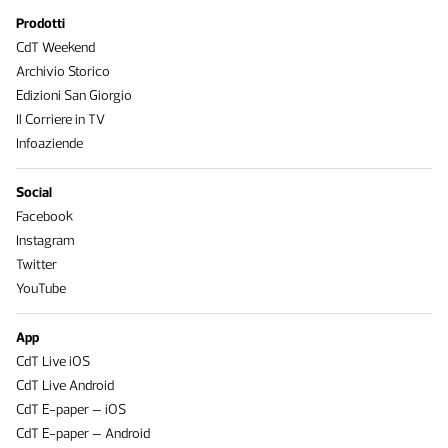
Prodotti
CdT Weekend
Archivio Storico
Edizioni San Giorgio
Il Corriere in TV
Infoaziende
Social
Facebook
Instagram
Twitter
YouTube
App
CdT Live iOS
CdT Live Android
CdT E-paper – iOS
CdT E-paper – Android