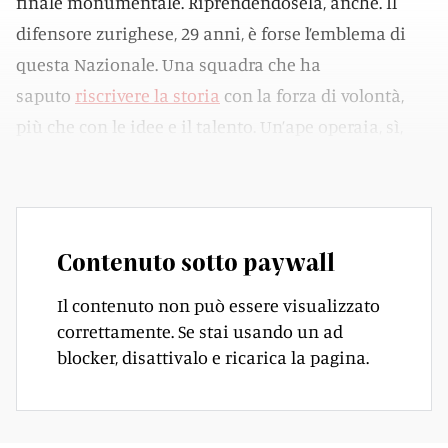
finale monumentale. Riprendendosela, anche. Il
difensore zurighese, 29 anni, è forse l’emblema di
questa Nazionale. Una squadra che ha
saputo
riscrivere la storia
con la forza di volontà,
più che con le idee e il talento. Un’ape operaia, sì,
non la regina dell’alveare mondiale.
Contenuto sotto paywall
Il contenuto non può essere visualizzato
correttamente. Se stai usando un ad
blocker, disattivalo e ricarica la pagina.