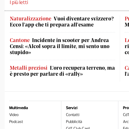
I più letti
Naturalizzazione
Vuoi diventare svizzero?
P
Ecco l’app che ti prepara all’esame
M
Cantone
Incidente in scooter per Andrea
L
Censi: «Alcol sopra il limite, mi sento uno
r
stupido»
c
Metalli preziosi
L'oro recupera terreno, ma
C
è presto per parlare di «rally»
l
Multimedia
Servizi
Pro
Video
Contatti
Cd
Podcast
Pubblicità
Arc
CdT Club Card
Edi