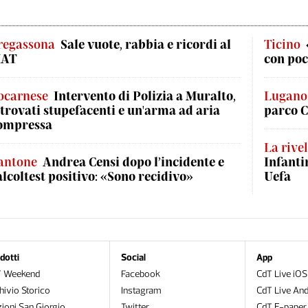
regassona
Sale vuote, rabbia e ricordi al
Ticino
AT
con poc
ocarnese
Intervento di Polizia a Muralto,
Lugano
itrovati stupefacenti e un'arma ad aria
parco C
ompressa
La rive
antone
Andrea Censi dopo l’incidente e
Infanti
'alcoltest positivo: «Sono recidivo»
Uefa
dotti
Social
App
T Weekend
Facebook
CdT Live iOS
hivio Storico
Instagram
CdT Live And
zioni San Giorgio
Twitter
CdT E-paper