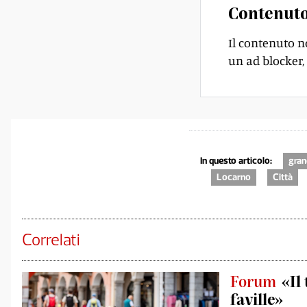
Contenuto
Il contenuto n
un ad blocker, 
In questo articolo:
gran
Locarno
Città
Correlati
Forum
«Il
faville»