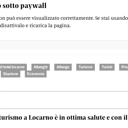
 sotto paywall
on può essere visualizzato correttamente. Se stai usando
disattivalo e ricarica la pagina.
d hotel locarno
Alberghi
Albergo
Turismo
Turisti
Pro
Stazione
Economia
 turismo a Locarno è in ottima salute e con i