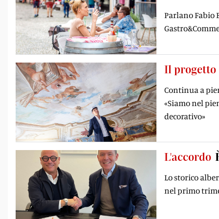
Parlano Fabio B
Gastro&Commerc
Il progetto
Continua a pien
«Siamo nel pien
decorativo»
L'accordo
Lo storico albe
nel primo trime