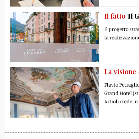
Il fatto
Il 
Il progetto str
la realizzazion
La visione
Flavio Petraglio
Grand Hotel (st
Artioli crede in