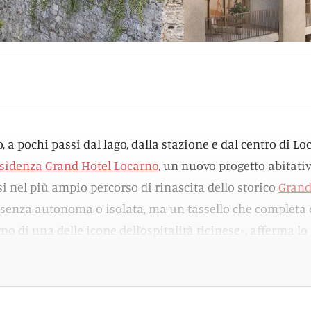
, a pochi passi dal lago, dalla stazione e dal centro di Lo
sidenza Grand Hotel Locarno
, un nuovo progetto abitati
si nel più ampio percorso di rinascita dello storico
Gran
esenza autonoma o isolata, ma un tassello che completa 
o di una delle icone dell’ospitalità ticinese», afferma lo
 Group
al Corriere del Ticino.