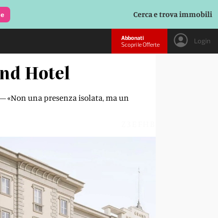
Cerca e trova immobili
le
Abbonati
Login
Scopri le Offerte
and Hotel
e – «Non una presenza isolata, ma un
Z3EFHB