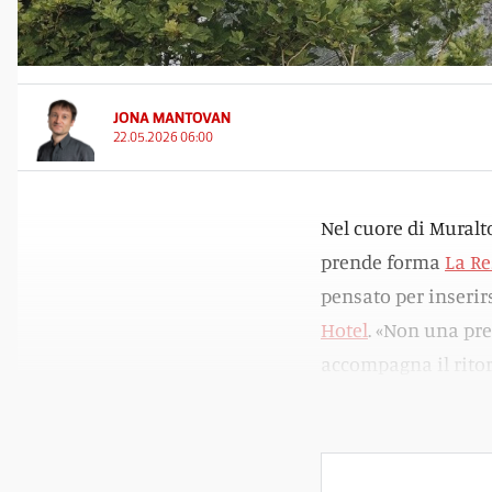
JONA MANTOVAN
22.05.2026 06:00
Nel cuore di Muralto
prende forma
La Re
pensato per inserir
Hotel
. «Non una pr
accompagna il ritorn
sviluppatore
Artisa