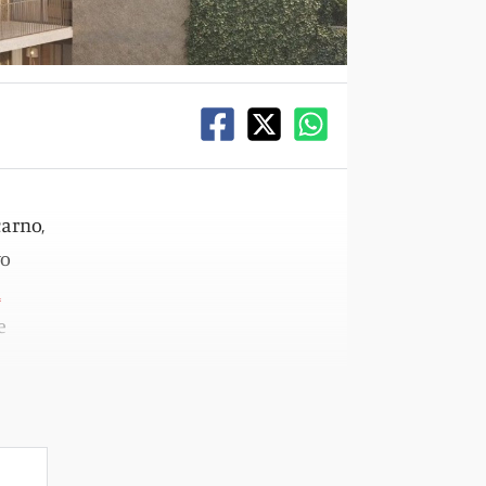
carno,
vo
d
e