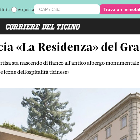
ffitta
Acquista
Trova un immobi
cia «La Residenza» del Gr
Artisa sta nascendo di fianco all'antico albergo monumental
 icone dell’ospitalità ticinese»